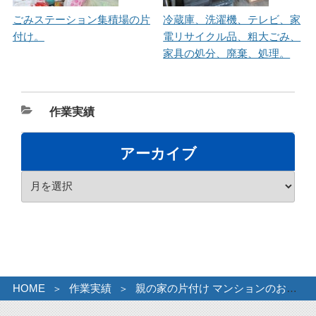
ごみステーション集積場の片
冷蔵庫、洗濯機、テレビ、家
付け。
電リサイクル品、粗大ごみ、
家具の処分、廃棄、処理。
カ
作業実績
テ
ゴ
アーカイブ
リ
ア
ー
ー
カ
イ
ブ
HOME
作業実績
親の家の片付け マンションのお部屋の不要品引取り。