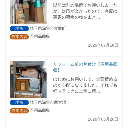
以前は別の場所でお願いしました
が、対応がよかったので、今度は
実家の荷物の物をまと…
埼玉県深谷市常盤町
場所
不用品回収
作業内容
2026年07月18日
リフォーム前の片付け【不用品回
収】
はじめにお伺いして、全部積める
のか心配になりました。それでも
軽トラックに上手に積…
埼玉県深谷市西大沼
場所
不用品回収
作業内容
2026年03月20日