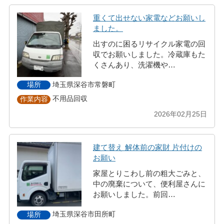
重くて出せない家電などお願いし
ました。
出すのに困るリサイクル家電の回
収でお願いしました。冷蔵庫もた
くさんあり、洗濯機や…
埼玉県深谷市常磐町
場所
不用品回収
作業内容
2026年02月25日
建て替え 解体前の家財 片付けの
お願い
家屋とりこわし前の粗大ごみと、
中の廃棄について、便利屋さんに
お願いしました。前回…
埼玉県深谷市田所町
場所