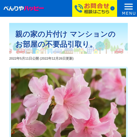
コ
ン
親の家の片付け マンションの
テ
ン
お部屋の不要品引取り。
ツ
へ
投
2022年5月11日
公開 (
2022年12月26日
更新)
ス
稿
日:
キ
ッ
プ