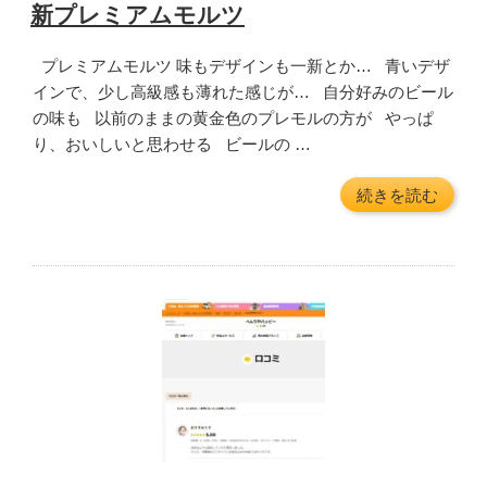
稿
新プレミアムモルツ
げ
日:
な
店”
プレミアムモルツ 味もデザインも一新とか… 青いデザ
の
インで、少し高級感も薄れた感じが… 自分好みのビール
の味も 以前のままの黄金色のプレモルの方が やっぱ
り、おいしいと思わせる ビールの …
“新
続きを読む
プ
レ
ミ
ア
ム
モ
ル
ツ”
の