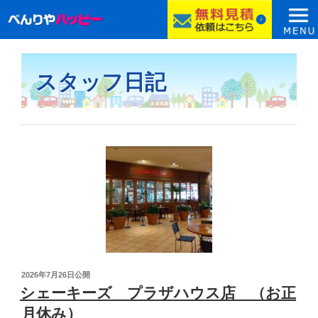
コ
ン
スタッフ日記
テ
ン
ツ
へ
ス
キ
ッ
プ
投
2026年7月26日
公開
稿
シェーキーズ プラザハウス店 （お正
日:
月休み）