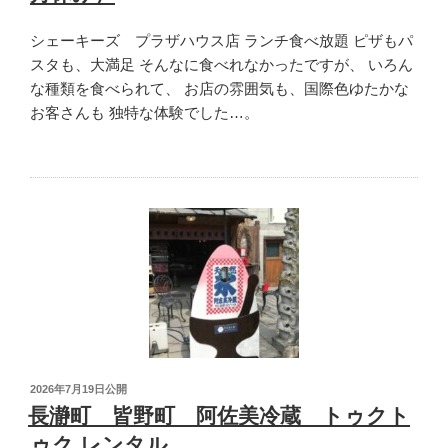
シェーキーズ プラザハウス店 ランチ食べ放題 ピザもパ
スタも、大満足 そんなに食べれなかったですが、 いろん
な種類を食べられて、 お店の雰囲気も、国際色ゆたかな
お客さんも 独特な体験でした…。
投
2026年7月19日
公開
稿
長瀞町 皆野町 阿佐美冷蔵 トゥクト
日:
ゥク レンタル