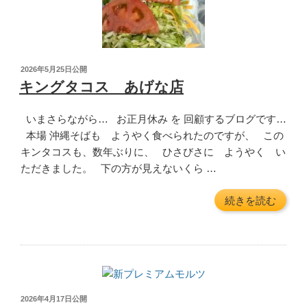
投
2026年5月25日
公開
稿
キングタコス あげな店
日:
いまさらながら… お正月休み を 回顧するブログです…
本場 沖縄そばも ようやく食べられたのですが、 この
キンタコスも、数年ぶりに、 ひさびさに ようやく い
ただきました。 下の方が見えないくら …
“キ
続きを読む
ン
グ
タ
コ
ス
あ
投
2026年4月17日
公開