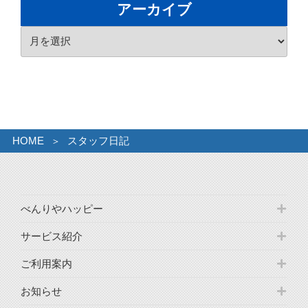
ジ
アーカイブ
市
ゲ
当
ア
ー
南
ー
シ
食
カ
ョ
堂
イ
ン
ソ
ブ
ー
キ
HOME
スタッフ日記
そ
ば
三
枚
べんりやハッピー
肉
そ
サービス紹介
ば”
の
ご利用案内
お知らせ