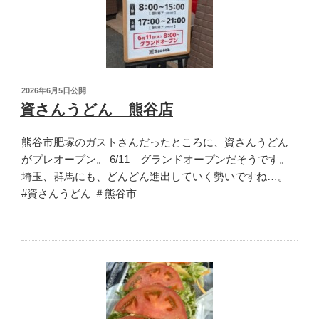
ン
ド
コ
コ
ト
投
2026年6月5日
公開
ク！
稿
資さんうどん 熊谷店
ふ
日:
か
熊谷市肥塚のガストさんだったところに、資さんうどん
や
がプレオープン。 6/11 グランドオープンだそうです。
花
埼玉、群馬にも、どんどん進出していく勢いですね…。
園
#資さんうどん ＃熊谷市
店”
の