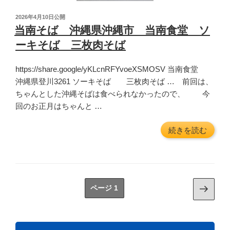
め
投
2026年4月10日
公開
で
稿
当南そば 沖縄県沖縄市 当南食堂 ソ
す。”
日:
ーキそば 三枚肉そば
の
https://share.google/yKLcnRFYvoeXSMOSV 当南食堂
沖縄県登川3261 ソーキそば 三枚肉そば … 前回は、
ちゃんとした沖縄そばは食べられなかったので、 今
回のお正月はちゃんと …
“当
続きを読む
南
そ
ば
沖
投
次
ページ
1
縄
稿
の
県
ペ
ナ
沖
ー
ビ
縄