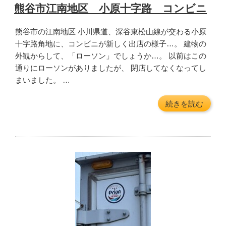
ゥ
稿
熊谷市江南地区 小原十字路 コンビニ
ク
日:
ト
熊谷市の江南地区 小川県道、深谷東松山線が交わる小原
ゥ
十字路角地に、コンビニが新しく出店の様子…。 建物の
ク
外観からして、「ローソン」でしょうか…。 以前はこの
レ
通りにローソンがありましたが、 閉店してなくなってし
ン
まいました。 …
タ
ル”
“熊
続きを読む
の
谷
市
江
南
地
区
小
原
十
字