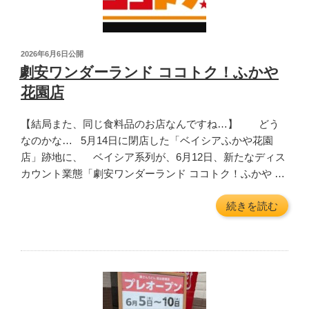
投
2026年6月6日
公開
稿
劇安ワンダーランド ココトク！ふかや
日:
花園店
【結局また、同じ食料品のお店なんですね…】 どう
なのかな… 5月14日に閉店した「ベイシアふかや花園
店」跡地に、 ベイシア系列が、6月12日、新たなディス
カウント業態「劇安ワンダーランド ココトク！ふかや …
“劇
続きを読む
安
ワ
ン
ダ
ー
ラ