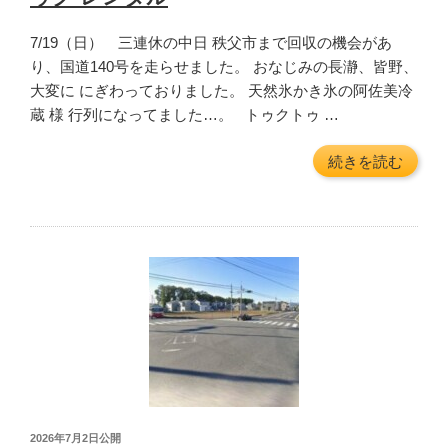
7/19（日） 三連休の中日 秩父市まで回収の機会があ
り、国道140号を走らせました。 おなじみの長瀞、皆野、
大変に にぎわっておりました。 天然氷かき氷の阿佐美冷
蔵 様 行列になってました…。 トゥクトゥ …
“長
続きを読む
瀞
町
皆
野
町
阿
佐
美
冷
蔵
ト
投
2026年7月2日
公開