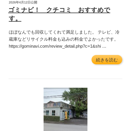
投
2026年4月12日
公開
稿
ゴミナビ！ クチコミ おすすめで
日:
す。
ほぼなんでも回収してくれて満足しました。 テレビ、冷
蔵庫などリサイクル料金も込みの料金でよかったです。
https://gominavi.com/review_detail.php?c=1&shi …
“ゴ
続きを読む
ミ
ナ
ビ！
ク
チ
コ
ミ
お
す
す