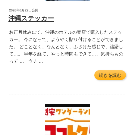
路
投
2026年6月22日
公開
コ
稿
沖縄ステッカー
ン
日:
ビ
お正月休みにて、沖縄のホテルの売店で購入したステッ
ニ”
カー。 今になって、ようやく貼り付けることができまし
の
た。 どことなく、なんとなく、ふざけた感じで、躊躇し
て…。 半年を経て、やっと時間もできて…、気持ちもの
って…、 ウチ …
“沖
続きを読む
縄
ス
テ
ッ
カ
ー”
の