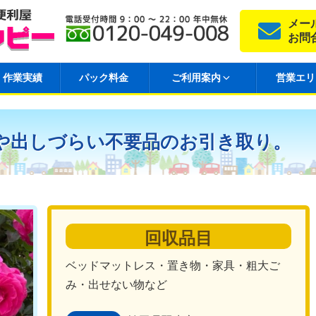
メー
お問
作業実績
パック料金
ご利用案内
営業エリ
や出しづらい不要品のお引き取り。
回収品目
ベッドマットレス・置き物・家具・粗大ご
み・出せない物など