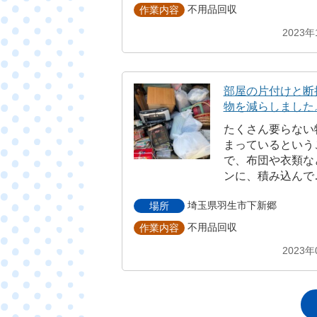
不用品回収
作業内容
2023年
部屋の片付けと断
物を減らしました
たくさん要らない
まっているという
で、布団や衣類な
ンに、積み込んで
埼玉県羽生市下新郷
場所
不用品回収
作業内容
2023年