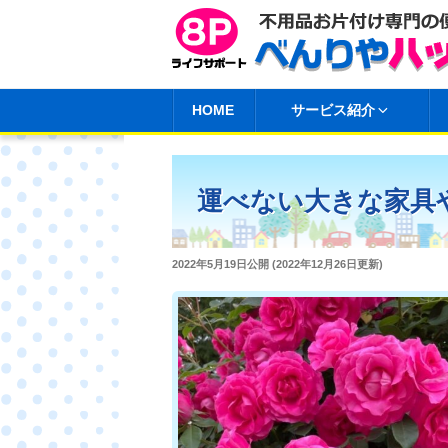
コ
ン
テ
ン
HOME
サービス紹介
ツ
へ
ス
運べない大きな家具
キ
ッ
プ
投
2022年5月19日
公開 (
2022年12月26日
更新)
稿
日: