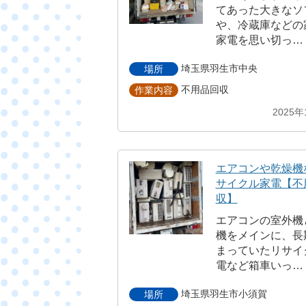
てあった大きなソ
や、冷蔵庫などの
家電を思い切っ…
埼玉県羽生市中央
場所
不用品回収
作業内容
2025年
エアコンや乾燥機
サイクル家電【不
収】
エアコンの室外機
機をメインに、長
まっていたリサイ
電など箱車いっ…
埼玉県羽生市小須賀
場所