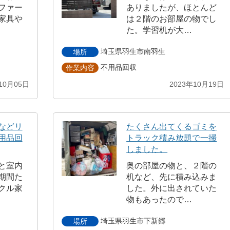
ファー
ありましたが、ほとんど
家具や
は２階のお部屋の物でし
た。学習机が大…
埼玉県羽生市南羽生
場所
不用品回収
作業内容
10月05日
2023年10月19日
などリ
たくさん出てくるゴミを
用品回
トラック積み放題で一掃
しました。
と室内
奥の部屋の物と、２階の
期間た
机など、先に積み込みま
クル家
した。外に出されていた
物もあったので…
埼玉県羽生市下新郷
場所