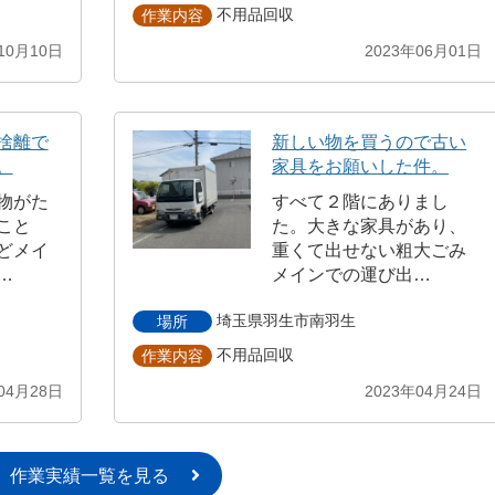
不用品回収
作業内容
10月10日
2023年06月01日
捨離で
新しい物を買うので古い
。
家具をお願いした件。
物がた
すべて２階にありまし
こと
た。大きな家具があり、
どメイ
重くて出せない粗大ごみ
…
メインでの運び出…
埼玉県羽生市南羽生
場所
不用品回収
作業内容
04月28日
2023年04月24日
作業実績一覧を見る