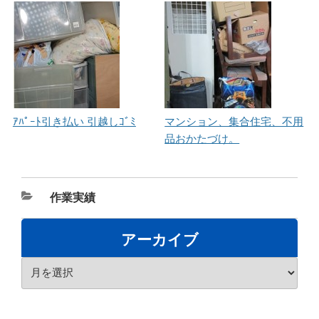
ｱﾊﾟｰﾄ引き払い 引越しｺﾞﾐ
マンション、集合住宅、不用
品おかたづけ。
カ
作業実績
テ
ゴ
アーカイブ
リ
ア
ー
ー
カ
イ