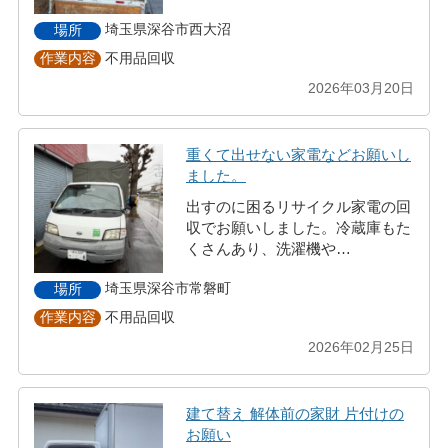
埼玉県深谷市西大沼
場所
不用品回収
作業内容
2026年03月20日
重くて出せない家電などお願いし
ました。
出すのに困るリサイクル家電の回
収でお願いしました。冷蔵庫もた
くさんあり、洗濯機や…
埼玉県深谷市常磐町
場所
不用品回収
作業内容
2026年02月25日
建て替え 解体前の家財 片付けの
お願い