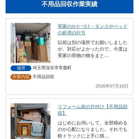
不用品回収作業実績
実家のかたづけ・タンスやベッド
の処理の行方
以前は別の場所でお願いしました
が、対応がよかったので、今度は
実家の荷物の物をまと…
埼玉県深谷市常盤町
場所
不用品回収
作業内容
2026年07月18日
リフォーム前の片付け【不用品回
収】
はじめにお伺いして、全部積める
のか心配になりました。それでも
軽トラックに上手に積…