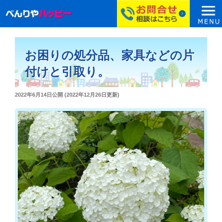
コ
ン
お困りの処分品、家具などの片
テ
ン
付けと引取り。
ツ
へ
投
2022年6月14日
公開 (
2022年12月26日
更新)
ス
稿
日:
キ
ッ
プ