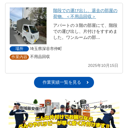
階段での運び出し、退去の部屋の
荷物。＜不用品回収＞
アパートの３階の部屋にて、階段
での運び出し、片付けをすすめま
した。ワンルームの部…
埼玉県深谷市仲町
場所
不用品回収
作業内容
2025年10月15日
作業実績一覧を見る