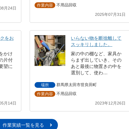
不用品回収
作業内容
08月24日
2025年07月31日
ックをお
いらない物を断捨離して
スッキリしました。
をかけ
家の中の棚など、家具か
の片付
らまず出していき、その
要望に
あと最後に物置きの中を
選別して、使わ…
群馬県太田市世良田町
場所
不用品回収
作業内容
05月14日
2023年12月26日
作業実績一覧を見る