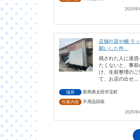
2025年
店舗什器や棚 ラ
願いした件。
残された人に迷惑
たくないと、事前
け、生前整理のご
て、お店の出せ…
群馬県太田市宝町
場所
不用品回収
作業内容
2025年