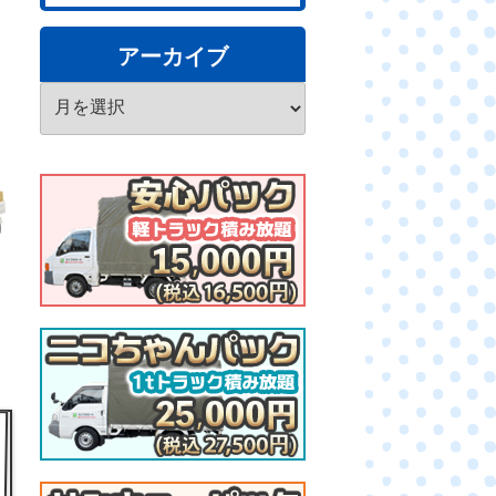
アーカイブ
ア
ー
カ
イ
ブ