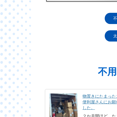
不用
物置きにたまった
便利屋さんにお願
した。
２か月間ほど、た