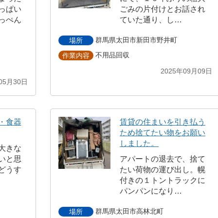
っぱい
ごみの片付けとお話され
っぺん
ていた通り、し…
群馬県太田市新田市野井町
場所
不用品回収
作業内容
2025年09月09日
05月30日
・食器
賃貸の住まいを引き払う
ため捨てたい物をお願い
しました。
大きな
いと思
アパートの退去で、捨て
どうす
たい荷物の運び出し。幌
付きの１トントラックに
パンパンになり…
群馬県太田市高林北町
場所