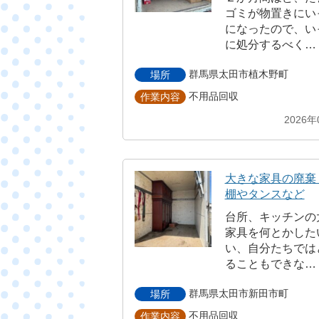
ゴミが物置きにい
になったので、い
に処分するべく…
群馬県太田市植木野町
場所
不用品回収
作業内容
2026年
大きな家具の廃棄
棚やタンスなど
台所、キッチンの
家具を何とかした
い、自分たちでは
ることもできな…
群馬県太田市新田市町
場所
不用品回収
作業内容