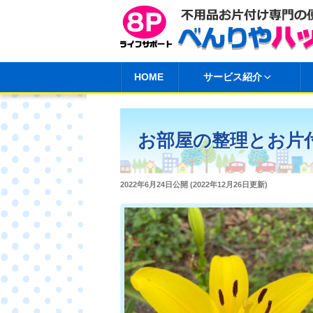
コ
ン
テ
ン
HOME
サービス紹介
ツ
へ
ス
お部屋の整理とお片
キ
ッ
プ
投
2022年6月24日
公開 (
2022年12月26日
更新)
稿
日: