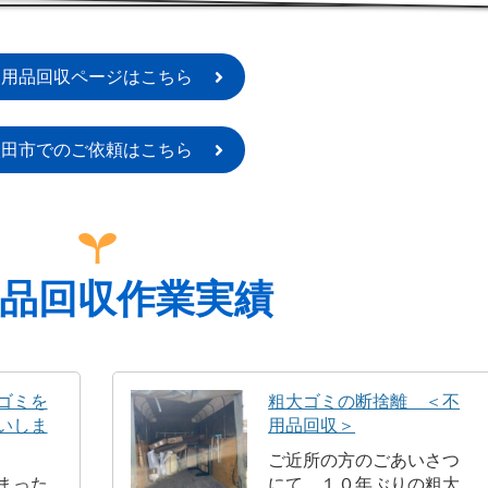
不用品回収ページはこちら
太田市でのご依頼はこちら
品回収作業実績
ゴミを
粗大ゴミの断捨離 ＜不
いしま
用品回収＞
ご近所の方のごあいさつ
まった
にて、１０年ぶりの粗大