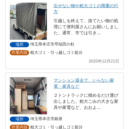
出せない物や粗大ゴミの廃棄の行
方
引越しを終えて、捨てたい物の処
理にて便利屋さんにお願いしまし
た。通常、市では引き…
埼玉県本庄市早稲田の杜
場所
粗大ゴミ・引っ越しゴミ処分
作業内容
2025年12月21日
マンション退去で、いらない家
電・家具など
２トントラックに積めるだけ運び
出しました。粗大ごみの大きな家
具や家電など、おおよ…
埼玉県本庄市銀座
場所
粗大ゴミ・引っ越しゴミ処分
作業内容