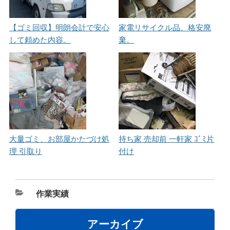
【ゴミ回収】明朗会計で安心
家電リサイクル品、格安廃
して頼めた内容。
棄。
大量ゴミ、お部屋かたづけ処
持ち家 売却前 一軒家 ｺﾞﾐ片
理 引取り
付け
カ
作業実績
テ
ゴ
アーカイブ