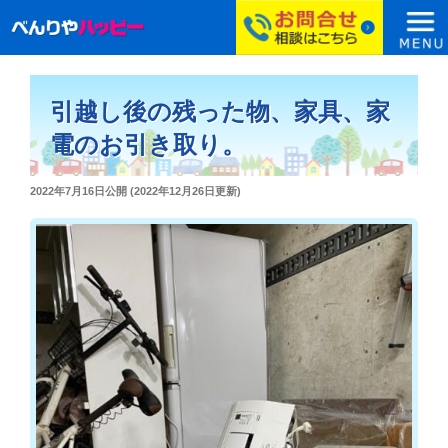
コ
ン
引越し後の残った物、家具、家
テ
ン
電のお引き取り。
ツ
へ
投
2022年7月16日
公開 (
2022年12月26日
更新)
ス
稿
日:
キ
ッ
プ