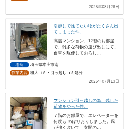
2025年08月26日
引越しで捨てたい物がたくさん出
てしまった件。
高層マンション、12階のお部屋
で、雑多な荷物の運び出しにて、
台車を駆使しておろし…
埼玉県本庄市南
場所
粗大ゴミ・引っ越しゴミ処分
作業内容
2025年07月13日
マンション引っ越しの為、残した
荷物をやった件。
７階のお部屋で、エレベーターを
何度も のぼりおりしました。風
が強く吹いて、玄関の…