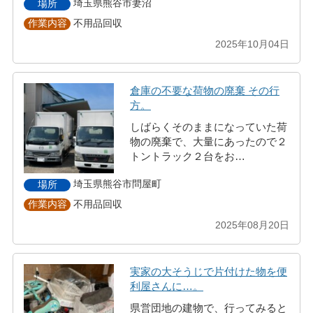
埼玉県熊谷市妻沼
場所
不用品回収
作業内容
2025年10月04日
倉庫の不要な荷物の廃棄 その行
方。
しばらくそのままになっていた荷
物の廃棄で、大量にあったので２
トントラック２台をお…
埼玉県熊谷市問屋町
場所
不用品回収
作業内容
2025年08月20日
実家の大そうじで片付けた物を便
利屋さんに…。
県営団地の建物で、行ってみると