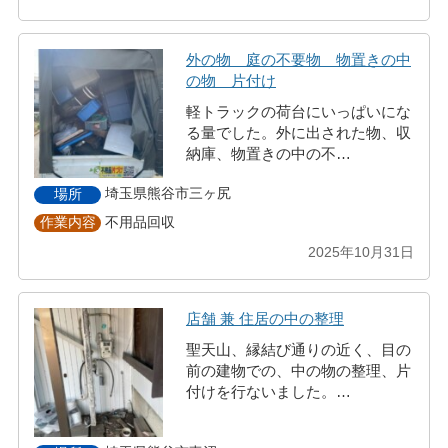
外の物 庭の不要物 物置きの中
の物 片付け
軽トラックの荷台にいっぱいにな
る量でした。外に出された物、収
納庫、物置きの中の不…
埼玉県熊谷市三ヶ尻
場所
不用品回収
作業内容
2025年10月31日
店舗 兼 住居の中の整理
聖天山、縁結び通りの近く、目の
前の建物での、中の物の整理、片
付けを行ないました。…