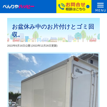
コ
ン
お盆休み中のお片付けとゴミ回
テ
ン
収。
ツ
へ
投
2022年8月16日
公開 (
2022年12月26日
更新)
ス
稿
日:
キ
ッ
プ