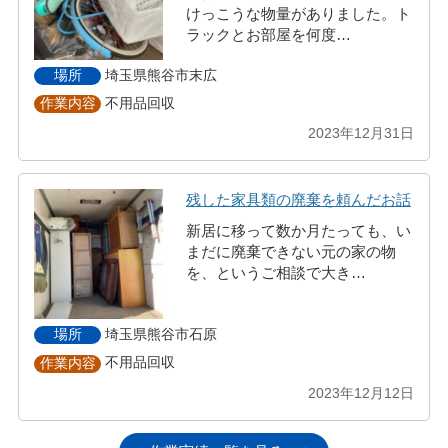
けっこうな物量がありました。ト
ラックとお部屋を何度…
埼玉県熊谷市末広
場所
不用品回収
作業内容
2023年12月31日
残した家具類の廃棄を頼んだお話
新居に移って数か月たっても、い
まだに廃棄できない元の家の物
を、というご相談で大き…
埼玉県熊谷市石原
場所
不用品回収
作業内容
2023年12月12日