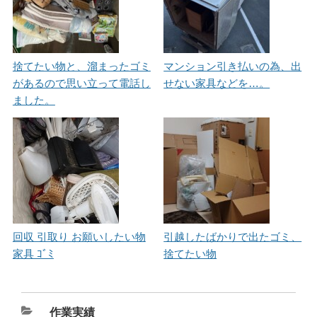
捨てたい物と、溜まったゴミ
マンション引き払いの為、出
があるので思い立って電話し
せない家具などを…。
ました。
回収 引取り お願いしたい物
引越したばかりで出たゴミ、
家具 ｺﾞﾐ
捨てたい物
カ
作業実績