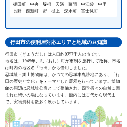
棚田町
中央
堤根
天満
藤間
中江袋
中里
長野
西新町
野
樋上
深水町
富士見町
行田市の便利屋対応エリアと地域の豆知識
行田市（ぎょうだし）は人口約8万7千人の市です。
地名は、1949年、忍（おし）町が市制を施行して改称、市名
は町内の地区名「行田」から借用しました。
忍城址・郷土博物館は、かつての忍城本丸跡地にあり、「行
田の歴史と文化」をテーマとした展示を行っています。博物
館の周辺は忍城址公園として整備され、四季折々の自然に囲
まれた憩いの場になっています。館内には古代から現代ま
で、実物資料を数多く展示しています。