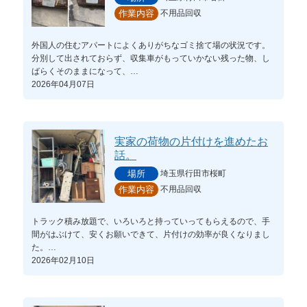
不用品回収
作業内容
外国人の住むアパートによくありがちなゴミ捨て場の状況です。
分別して出されておらず、収集車がもっていかない残った物、し
ばらくそのままになって、…
2026年04月07日
実家の荷物の片付けを進めたお
話。
埼玉県行田市桜町
場所
不用品回収
作業内容
トラック積み放題で、いろいろと持っていってもらえるので、手
間がはぶけて、安くお願いできて、片付けの効率が良くなりまし
た。…
2026年02月10日