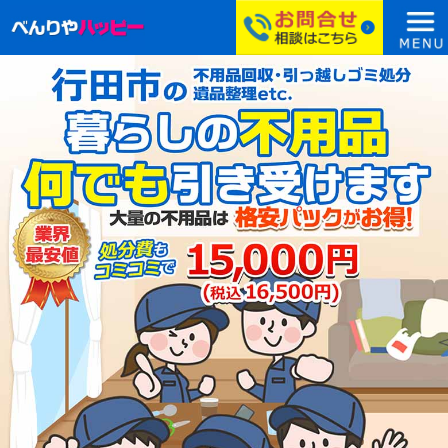
コ
ン
テ
ン
ツ
へ
ス
キ
ッ
プ