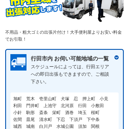
不用品・粗大ゴミの出張片付け！大手便利屋よりお安い料金
でお引取！
行田市内 お伺い可能地域の一覧
スケジュールによっては、行田エリア
への即日出張もできますので、ご相談
下さい。
旭町
荒木
壱里山町
犬塚
忍
押上町
小見
利田
門井町
上池守
北河原
行田
小敷田
小針
駒形
斎条
栄町
酒巻
埼玉
桜町
佐間
皿尾
清水町
下忍
下須戸
下中条
城西
城南
白川戸
水城公園
須加
関根