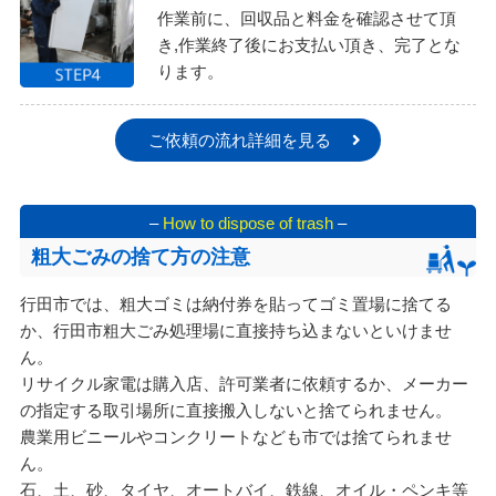
作業前に、回収品と料金を確認させて頂
き,作業終了後にお支払い頂き、完了とな
ります。
ご依頼の流れ詳細を見る
–
How to dispose of trash
–
粗大ごみの捨て方の注意
行田市では、粗大ゴミは納付券を貼ってゴミ置場に捨てる
か、行田市粗大ごみ処理場に直接持ち込まないといけませ
ん。
リサイクル家電は購入店、許可業者に依頼するか、メーカー
の指定する取引場所に直接搬入しないと捨てられません。
農業用ビニールやコンクリートなども市では捨てられませ
ん。
石、土、砂、タイヤ、オートバイ、鉄線、オイル・ペンキ等