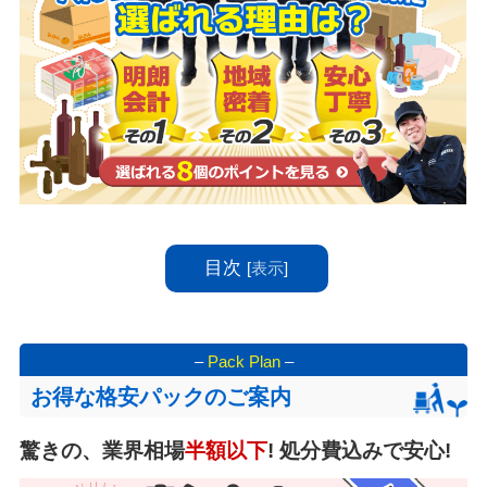
目次
[
表示
]
–
Pack Plan
–
お得な格安パックのご案内
驚きの、業界相場
半額以下
! 処分費込みで安心!