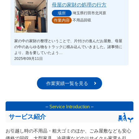
母屋の家財の処理の行方
埼玉県行田市北河原
場所
不用品回収
作業内容
家の中の家財の整理ということで、片付けの進んだお屋敷、母屋
の中のあらゆる物をトラックに積み込んでいきました。諸事情に
より、急を要していたよう…
2025年09月11日
作業実績一覧を見る
–
Service Introduction
–
サービス紹介
お引越し時の不用品・粗大ゴミのほか、ごみ屋敷なども安心
価格で回収。大型家具、冷蔵庫などのリサイクル家電も引