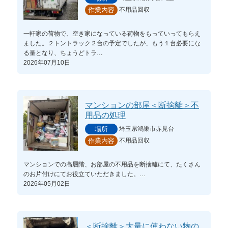
不用品回収
作業内容
一軒家の荷物で、空き家になっている荷物をもっていってもらえ
ました。２トントラック２台の予定でしたが、もう１台必要にな
る量となり、ちょうどトラ…
2026年07月10日
マンションの部屋＜断捨離＞不
用品の処理
埼玉県鴻巣市赤見台
場所
不用品回収
作業内容
マンションでの高層階、お部屋の不用品を断捨離にて、たくさん
のお片付けにてお役立ていただきました。…
2026年05月02日
＜断捨離＞大量に使わない物の