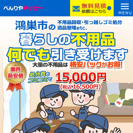
コ
ン
テ
ン
ツ
へ
ス
キ
ッ
プ