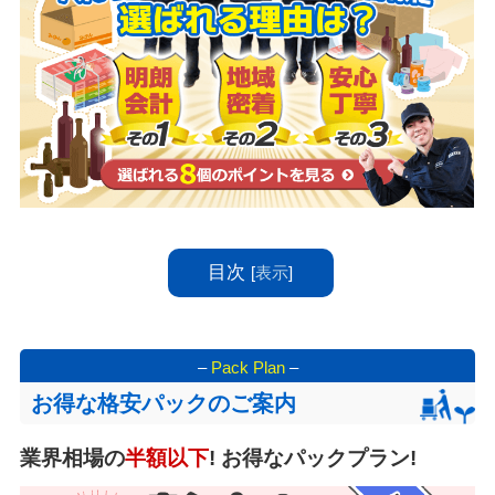
目次
[
表示
]
–
Pack Plan
–
お得な格安パックのご案内
業界相場の
半額以下
! お得なパックプラン!