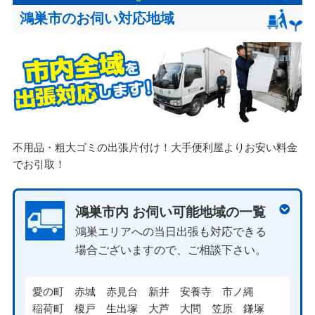
鴻巣市のお伺い対応地域
不用品・粗大ゴミの出張片付け！大手便利屋よりお安い料金
でお引取！
鴻巣市内 お伺い可能地域の一覧
鴻巣エリアへの当日出張も対応できる
場合ございますので、ご相談下さい。
愛の町
赤城
赤見台
新井
安養寺
市ノ縄
稲荷町
榎戸
生出塚
大芦
大間
笠原
鎌塚