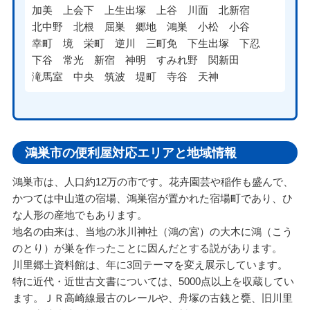
加美
上会下
上生出塚
上谷
川面
北新宿
北中野
北根
屈巣
郷地
鴻巣
小松
小谷
幸町
境
栄町
逆川
三町免
下生出塚
下忍
下谷
常光
新宿
神明
すみれ野
関新田
滝馬室
中央
筑波
堤町
寺谷
天神
鴻巣市の便利屋対応エリアと地域情報
鴻巣市は、人口約12万の市です。花卉園芸や稲作も盛んで、
かつては中山道の宿場、鴻巣宿が置かれた宿場町であり、ひ
な人形の産地でもあります。
地名の由来は、当地の氷川神社（鴻の宮）の大木に鴻（こう
のとり）が巣を作ったことに因んだとする説があります。
川里郷土資料館は、年に3回テーマを変え展示しています。
特に近代・近世古文書については、5000点以上を収蔵してい
ます。ＪＲ高崎線最古のレールや、舟塚の古銭と甕、旧川里