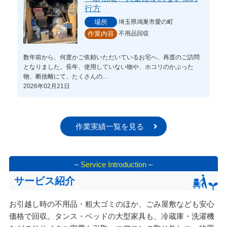
行方
埼玉県鴻巣市愛の町
場所
不用品回収
作業内容
数年前から、何度かご依頼いただいているお宅へ、再度のご訪問
となりました。長年、使用していない物や、ホコリのかぶった
物、断捨離にて、たくさんの…
2026年02月21日
作業実績一覧を見る
–
Service Introduction
–
サービス紹介
お引越し時の不用品・粗大ゴミのほか、ごみ屋敷なども安心
価格で回収。タンス・ベッドの大型家具も、冷蔵庫・洗濯機