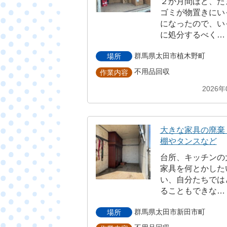
２か月間ほど、た
ゴミが物置きにい
になったので、い
に処分するべく…
群馬県太田市植木野町
場所
不用品回収
作業内容
2026年
大きな家具の廃棄
棚やタンスなど
台所、キッチンの
家具を何とかした
い、自分たちでは
ることもできな…
群馬県太田市新田市町
場所