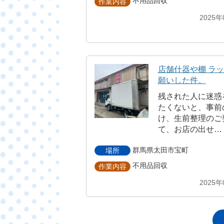
不用品回収
作業内容
2025年
店舗什器や棚 ラ
願いした件。
残された人に迷惑
たくないと、事前
け、生前整理のご
て、お店の出せ…
群馬県太田市宝町
場所
不用品回収
作業内容
2025年