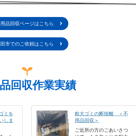
不用品回収ページはこちら
太田市でのご依頼はこちら
品回収作業実績
ゴミを
粗大ゴミの断捨離 ＜不
いしま
用品回収＞
ご近所の方のごあいさつ