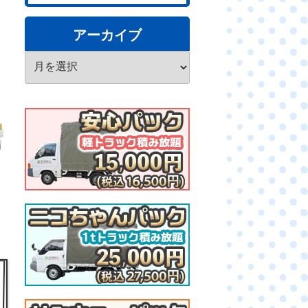
アーカイブ
ア
ー
カ
イ
ブ