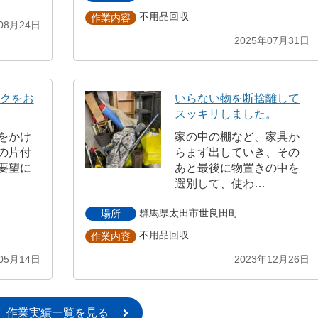
不用品回収
作業内容
08月24日
2025年07月31日
ックをお
いらない物を断捨離して
スッキリしました。
をかけ
家の中の棚など、家具か
の片付
らまず出していき、その
要望に
あと最後に物置きの中を
選別して、使わ…
群馬県太田市世良田町
場所
不用品回収
作業内容
05月14日
2023年12月26日
作業実績一覧を見る