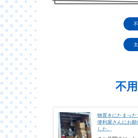
不用
物置きにたまった
便利屋さんにお願
した。