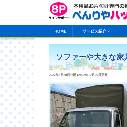
コ
ン
テ
ン
HOME
サービス紹介
ツ
へ
ス
ソファーや大きな家
キ
ッ
プ
投
2022年8月30日
公開 (
2022年12月26日
更新)
稿
日: