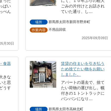
まった
にて、１０年ぶりの粗大
っぱい
ごみの片付けとお話され
っぺん
ていた通り、し…
群馬県太田市新田市野井町
場所
不用品回収
作業内容
2025年09月09日
05月30日
・食器
賃貸の住まいを引き払う
ため捨てたい物をお願い
しました。
大きな
いと思
アパートの退去で、捨て
どうす
たい荷物の運び出し。幌
付きの１トントラックに
パンパンになり…
群馬県太田市高林北町
場所