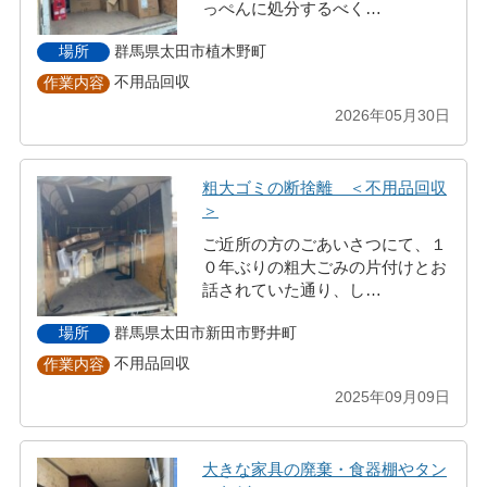
っぺんに処分するべく…
群馬県太田市植木野町
場所
不用品回収
作業内容
2026年05月30日
粗大ゴミの断捨離 ＜不用品回収
＞
ご近所の方のごあいさつにて、１
０年ぶりの粗大ごみの片付けとお
話されていた通り、し…
群馬県太田市新田市野井町
場所
不用品回収
作業内容
2025年09月09日
大きな家具の廃棄・食器棚やタン