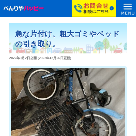
コ
ン
急な片付け、粗大ゴミやベッド
テ
ン
の引き取り。
ツ
へ
投
2022年9月2日
公開 (
2022年12月26日
更新)
ス
稿
日:
キ
ッ
プ