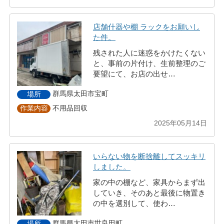
店舗什器や棚 ラックをお願いし
た件。
残された人に迷惑をかけたくない
と、事前の片付け、生前整理のご
要望にて、お店の出せ…
群馬県太田市宝町
場所
不用品回収
作業内容
2025年05月14日
いらない物を断捨離してスッキリ
しました。
家の中の棚など、家具からまず出
していき、そのあと最後に物置き
の中を選別して、使わ…
群馬県太田市世良田町
場所