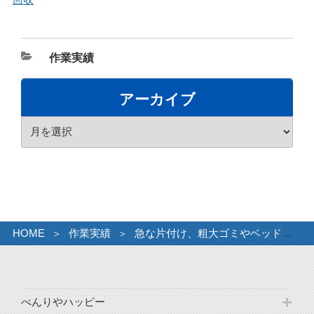
カ
作業実績
テ
ゴ
アーカイブ
リ
ア
ー
ー
カ
イ
ブ
HOME
作業実績
急な片付け、粗大ゴミやベッドの引き取り。
べんりやハッピー