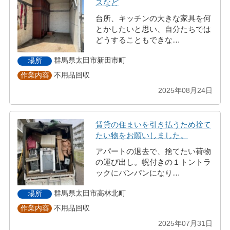
スなど
台所、キッチンの大きな家具を何
とかしたいと思い、自分たちでは
どうすることもできな…
群馬県太田市新田市町
場所
不用品回収
作業内容
2025年08月24日
賃貸の住まいを引き払うため捨て
たい物をお願いしました。
アパートの退去で、捨てたい荷物
の運び出し。幌付きの１トントラ
ックにパンパンになり…
群馬県太田市高林北町
場所
不用品回収
作業内容
2025年07月31日