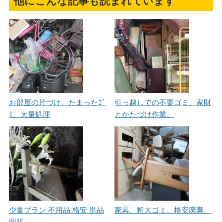
他にこんな記事も読まれています
お部屋の片づけ、たまったｺﾞ
引っ越しでの不要ゴミ、家財
ﾐ、大量処理
とかたづけ作業。
少量プラン 不用品 格安 単品
家具、粗大ゴミ、格安廃棄。
回収