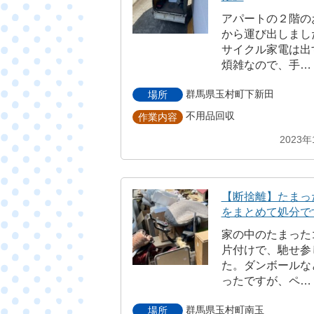
アパートの２階の
から運び出しまし
サイクル家電は出
煩雑なので、手…
群馬県玉村町下新田
場所
不用品回収
作業内容
2023年
【断捨離】たまっ
をまとめて処分で
家の中のたまった
片付けで、馳せ参
た。ダンボールな
ったですが、ペ…
群馬県玉村町南玉
場所