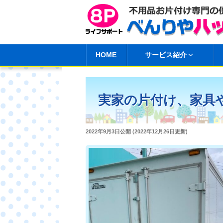
コ
ン
テ
ン
HOME
サービス紹介
ツ
へ
ス
実家の片付け、家具
キ
ッ
プ
投
2022年9月3日
公開 (
2022年12月26日
更新)
稿
日: