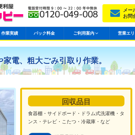
メー
お問
作業実績
パック料金
ご利用案内
営業エリ
や家電、粗大ごみ引取り作業。
回収品目
食器棚・サイドボード・ドラム式洗濯機・タ
ンス・テレビ・こたつ・冷蔵庫・など