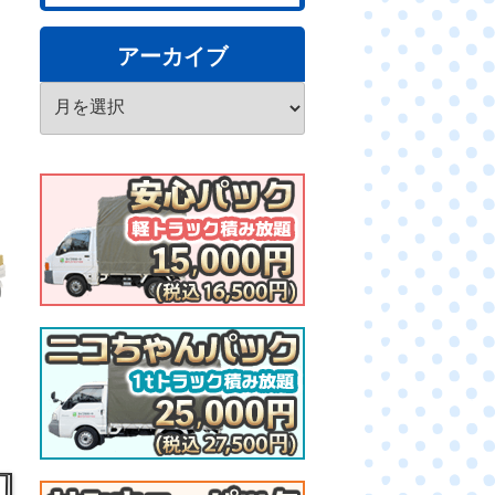
アーカイブ
ア
ー
カ
イ
ブ