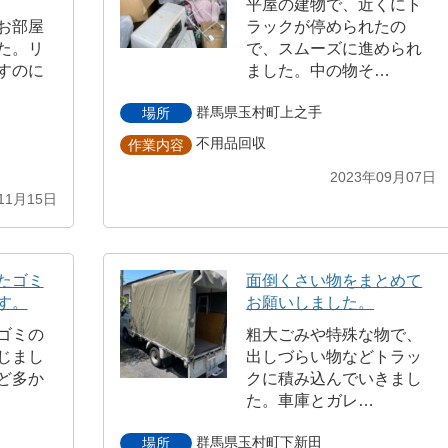
平屋の建物で、近くにト
お部屋
ラックが停められたの
た。リ
で、スムーズに進められ
すのに
ました。中の物そ…
群馬県玉村町上之手
場所
不用品回収
作業内容
2023年09月07日
11月15日
たゴミ
面倒くさい物をまとめて
す。
お願いしました。
ゴミの
粗大ごみや特殊な物で、
じまし
出しづらい物などトラッ
ど多か
クに積み込んでいきまし
た。車庫とガレ…
群馬県玉村町下新田
場所