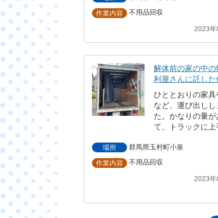
不用品回収
作業内容
2023年
解体前の家の中の
利屋さんに託した
ひととおりの家具
など、運び出しし
た。かなりの量が
て、トラックに上
群馬県玉村町小泉
場所
不用品回収
作業内容
2023年