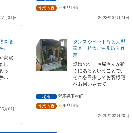
不用品回収
作業内容
07月31日
2023年07月24日
物を便
タンスやベッドなど大型
件。
家具、粗大ごみ引取り作
業
や家電
まし
話題のケーキ屋さんが近
あっ
くにあるということで、
手…
それを目指してお客様宅
へお伺いさせて…
群馬県玉村町
場所
不用品回収
作業内容
05月01日
2020年02月29日