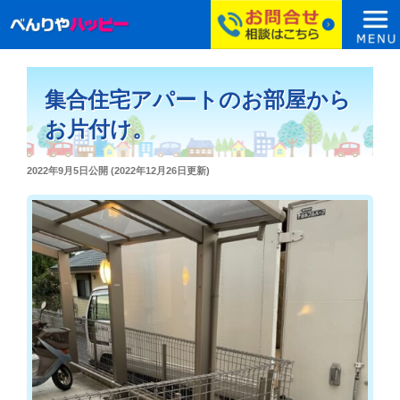
コ
ン
集合住宅アパートのお部屋から
テ
ン
お片付け。
ツ
へ
投
2022年9月5日
公開 (
2022年12月26日
更新)
ス
稿
日:
キ
ッ
プ