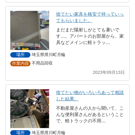
捨てたい家具を格安で持っていっ
てもらいました。
まだまだ陽射しがとても暑いで
す…。アパートのお部屋から、家
具などメインに軽トラッ…
埼玉県滑川町月輪
場所
不用品回収
作業内容
2023年09月13日
捨てたい物がいろいろあって相談
した結果。
不動産屋さんの人から聞いて、こ
んな便利屋さんがあるということ
で、軽トラックの不用…
埼玉県滑川町月輪
場所