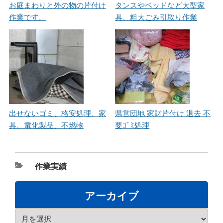
お庭まわりと外の物の片付け
タンスやベッドなど大型家
作業です。
具、粗大ごみ引取り作業
出せないゴミ、格安処理、家
県営団地 家財片付け 退去 不
具、電化製品、不燃物
要ｺﾞﾐ処理
カ
作業実績
テ
ゴ
アーカイブ
リ
ア
ー