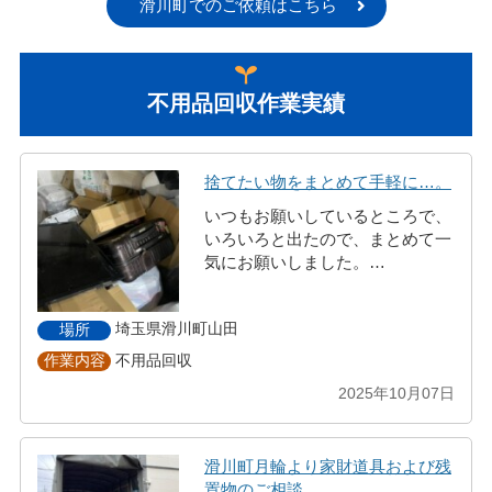
滑川町でのご依頼はこちら
不用品回収作業実績
捨てたい物をまとめて手軽に…。
いつもお願いしているところで、
いろいろと出たので、まとめて一
気にお願いしました。…
埼玉県滑川町山田
場所
不用品回収
作業内容
2025年10月07日
滑川町月輪より家財道具および残
置物のご相談。