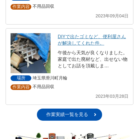
不用品回収
作業内容
2023年09月04日
DIYで出たゴミなど、便利屋さん
が解決してくれた件。
午後から天気が良くなりました。
家庭で出た廃材など、出せない物
としてお話を頂戴しま…
埼玉県滑川町月輪
場所
不用品回収
作業内容
2023年03月28日
作業実績一覧を見る