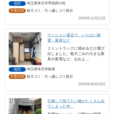
埼玉県本庄市早稲田の杜
場所
粗大ゴミ・引っ越しゴミ処分
作業内容
2025年12月21日
マンション退去で、いらない家
電・家具など
２トントラックに積めるだけ運び
出しました。粗大ごみの大きな家
具や家電など、おおよ…
埼玉県本庄市銀座
場所
粗大ゴミ・引っ越しゴミ処分
作業内容
2025年08月26日
引越しで捨てたい物がたくさん出
てしまった件。