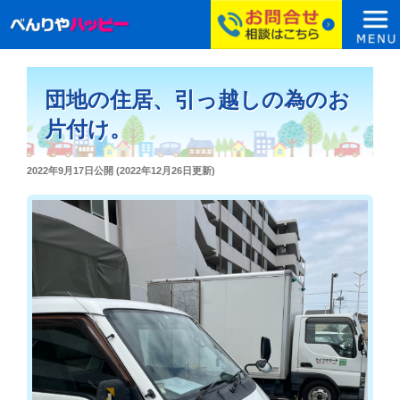
コ
ン
団地の住居、引っ越しの為のお
テ
ン
片付け。
ツ
へ
投
2022年9月17日
公開 (
2022年12月26日
更新)
ス
稿
日:
キ
ッ
プ