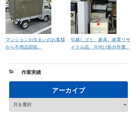
マンションお住まいのお客様
引越しゴミ、家具、家電リサ
から不用品回収。
イクル品、片付け処分作業。
カ
作業実績
テ
ゴ
アーカイブ
リ
ア
ー
ー
カ
イ
ブ