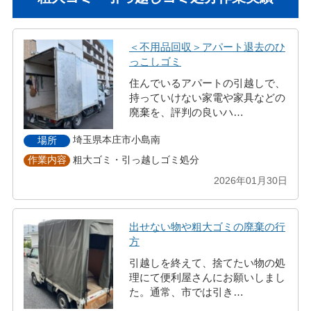
＜不用品回収＞アパート退去のひ
っこしゴミ
住んでいるアパートの引越しで、
持っていけない家電や家具などの
廃棄を、評判の良いハ…
埼玉県本庄市小島南
場所
粗大ゴミ・引っ越しゴミ処分
作業内容
2026年01月30日
出せない物や粗大ゴミの廃棄の行
方
引越しを終えて、捨てたい物の処
理にて便利屋さんにお願いしまし
た。通常、市では引き…