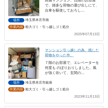
高層マンション、12階のお部屋
で、雑多な荷物の運び出しにて、
台車を駆使しておろし…
埼玉県本庄市南
場所
粗大ゴミ・引っ越しゴミ処分
作業内容
2025年07月13日
マンション引っ越しの為、残した
荷物をやった件。
７階のお部屋で、エレベーターを
何度も のぼりおりしました。風
が強く吹いて、玄関の…
埼玉県本庄市銀座
場所
粗大ゴミ・引っ越しゴミ処分
作業内容
2023年11月13日