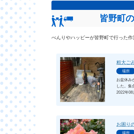
皆野町
べんりやハッピーが皆野町で行った作
粗大ご
場所
お盆休み
した。集
2022年0
お困り
場所