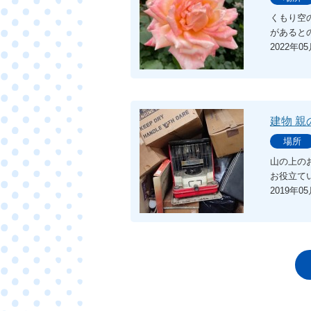
くもり空
があると
2022年0
建物 親
場所
山の上の
お役立て
2019年0