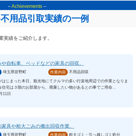
–
Achievements
–
の不用品引取実績の一例
業実績をご紹介します。
みや自転車、ベッドなどの家具の回収。
埼玉県皆野町
不用品回収
作業内容
がはじまった本日、観光地にてクルマの多い行楽地周辺での作業となりま
合住宅は３階のお部屋から、廃棄したい物があるとの事でご用命…
8月11日
の家具や粗大ごみの搬出回収作業。
埼玉県皆野町
粗大ゴミ・引っ越しゴミ処分
作業内容