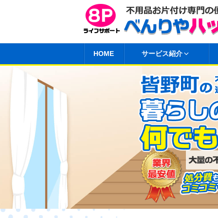
コ
ン
テ
ン
HOME
サービス紹介
ツ
へ
ス
キ
ッ
プ