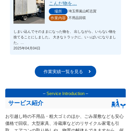
こんだ物を…
埼玉県嵐山町志賀
場所
不用品回収
作業内容
しまい込んでそのままになった物を、 出しながら、いらない物を
捨てることにしました。 大きなトラックに、いっぱいになりまし
た。…
2025年04月04日
作業実績一覧を見る
–
Service Introduction
–
サービス紹介
お引越し時の不用品・粗大ゴミのほか、ごみ屋敷なども安心
価格で回収。大型家具、冷蔵庫などのリサイクル家電も引
取。エアコンの取り外しや、物置の解体もできますから、何