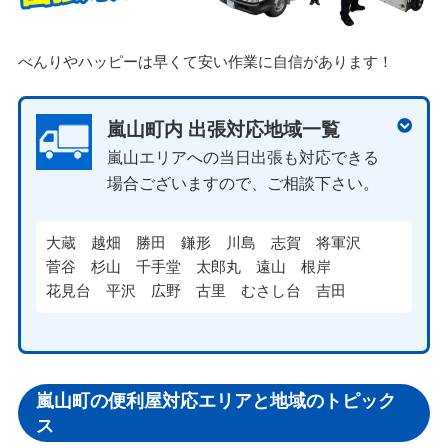
べんりやハッピーは早くて安い作業に自信があります！
嵐山町内 出張対応地域一覧
嵐山エリアへの当日出張も対応できる
場合ございますので、ご相談下さい。
大蔵
越畑
勝田
鎌形
川島
志賀
将軍沢
菅谷
杉山
千手堂
太郎丸
遠山
根岸
花見台
平沢
広野
古里
むさし台
吉田
嵐山町の便利屋対応エリアと地域のトピック
ス