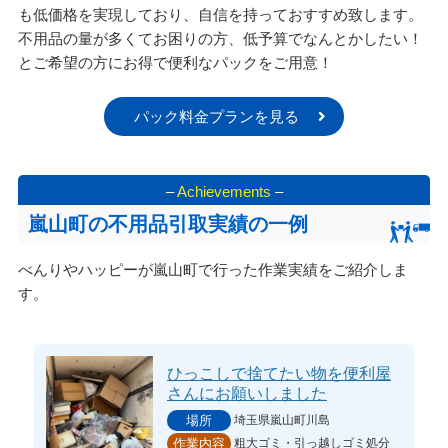
も低価格を実現しており、自信を持っておすすめ致します。
不用品の量が多くてお困りの方、低予算でなんとかしたい！
とご希望の方にお得で便利なパックをご用意！
パック料金プランを見る
–
Achievements
–
嵐山町の不用品引取実績の一例
べんりやハッピーが嵐山町で行った作業実績をご紹介しま
す。
ひっこしで捨てたい物を便利屋
さんにお願いしました
埼玉県嵐山町川島
場所
粗大ゴミ・引っ越しゴミ処分
作業内容