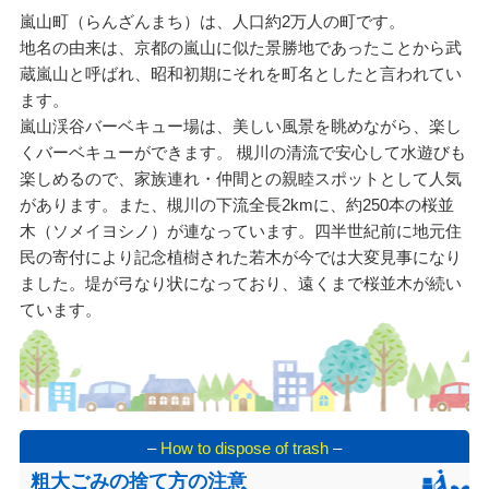
嵐山町（らんざんまち）は、人口約2万人の町です。
地名の由来は、京都の嵐山に似た景勝地であったことから武
蔵嵐山と呼ばれ、昭和初期にそれを町名としたと言われてい
ます。
嵐山渓谷バーベキュー場は、美しい風景を眺めながら、楽し
くバーベキューができます。 槻川の清流で安心して水遊びも
楽しめるので、家族連れ・仲間との親睦スポットとして人気
があります。また、槻川の下流全長2kmに、約250本の桜並
木（ソメイヨシノ）が連なっています。四半世紀前に地元住
民の寄付により記念植樹された若木が今では大変見事になり
ました。堤が弓なり状になっており、遠くまで桜並木が続い
ています。
–
How to dispose of trash
–
粗大ごみの捨て方の注意