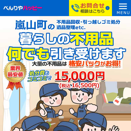
コ
ン
テ
ン
ツ
へ
ス
キ
ッ
プ