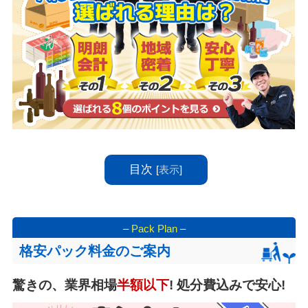
目次
[
表示
]
–
Pack Plan
–
格安パック料金のご案内
驚きの、業界相場
半額以下
! 処分費込みで安心!