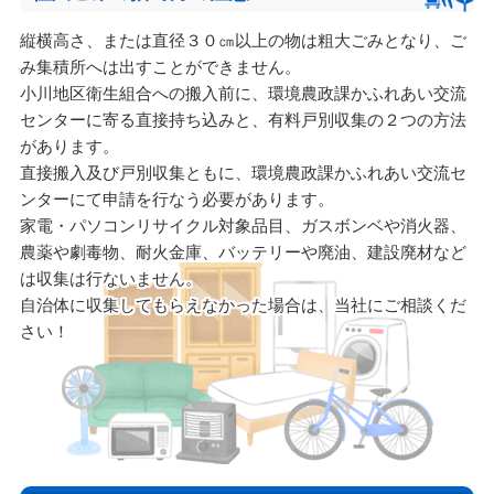
縦横高さ、または直径３０㎝以上の物は粗大ごみとなり、ご
み集積所へは出すことができません。
小川地区衛生組合への搬入前に、環境農政課かふれあい交流
センターに寄る直接持ち込みと、有料戸別収集の２つの方法
があります。
直接搬入及び戸別収集ともに、環境農政課かふれあい交流セ
ンターにて申請を行なう必要があります。
家電・パソコンリサイクル対象品目、ガスボンベや消火器、
農薬や劇毒物、耐火金庫、バッテリーや廃油、建設廃材など
は収集は行ないません。
自治体に収集してもらえなかった場合は、当社にご相談くだ
さい！