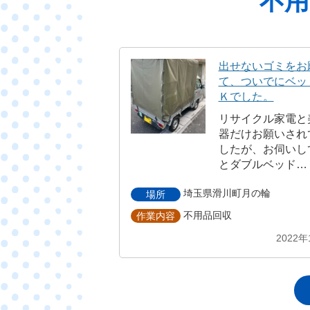
不用
出せないゴミをお
て、ついでにベッ
Ｋでした。
リサイクル家電と
器だけお願いされ
したが、お伺いし
とダブルベッド…
埼玉県滑川町月の輪
場所
不用品回収
作業内容
2022年