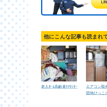
L
他にこんな記事も読まれ
老人ﾎｰﾑ高齢者ｹｱｾﾝﾀｰ
エアコン取
団地ひっこ