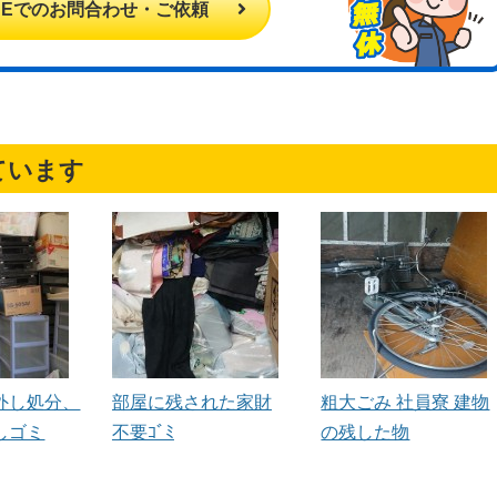
INEでのお問合わせ・ご依頼
ています
外し処分、
部屋に残された家財
粗大ごみ 社員寮 建物
しゴミ
不要ｺﾞﾐ
の残した物