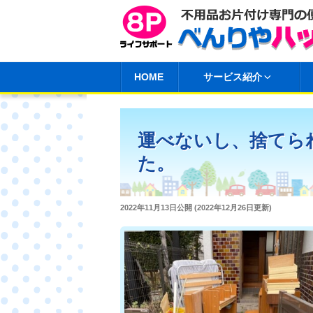
コ
ン
テ
ン
HOME
サービス紹介
ツ
へ
ス
運べないし、捨てら
キ
た。
ッ
プ
投
2022年11月13日
公開 (
2022年12月26日
更新)
稿
日: