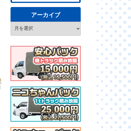
アーカイブ
ア
ー
カ
イ
ブ