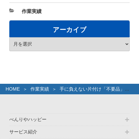
カ
作業実績
テ
ゴ
アーカイブ
リ
ア
ー
ー
カ
イ
ブ
HOME
作業実績
手に負えない片付け「不要品」を一掃。
べんりやハッピー
サービス紹介