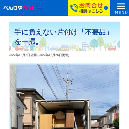
コ
ン
手に負えない片付け「不要品」
テ
ン
を一掃。
ツ
へ
投
2022年12月2日
公開 (
2022年12月26日
更新)
ス
稿
日:
キ
ッ
プ