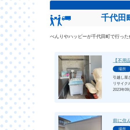
千代田
べんりやハッピーが千代田町で行った
【不用
場所
引越し屋
リサイク
2023年0
前に住
場所