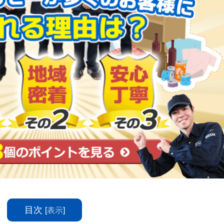
目次
[
表示
]