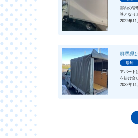
都内の管
談となり
2022年1
群馬県
場所
アパート
を掛け合
2022年1