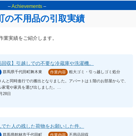
–
Achievements
–
町の不用品の引取実績
作業実績をご紹介します。
品回収】引越しでの不要な冷蔵庫や洗濯機。
群馬県千代田町舞木東
粗大ゴミ・引っ越しゴミ処分
作業内容
さんと同時進行での搬出となりました。アパートは１階のお部屋からで、
ル家電や家具を運び出しました。…
9月28日
んでた人の残した荷物をお願いした件。
群馬県館林市千代田町
不用品回収
作業内容