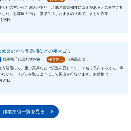
理会社の方からご連絡があり、現地の賃貸物件にゴミがあるとの事でご相
ました。お部屋の中は、ほぼ生活したままの状況で、まとめ作業…
1月08日
は邑楽郡から食器棚などの粗大ゴミ
群馬県千代田町舞木東
不用品回収
作業内容
は内階段にて、重い家具などは慎重を要します。２名で息をそろえて、声
いながら、リズムを取るようにして搬出を行ないます。お荷物は…
1月04日
作業実績一覧を見る