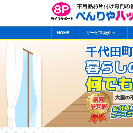
コ
ン
テ
ン
HOME
サービス紹介
ツ
へ
ス
キ
ッ
プ