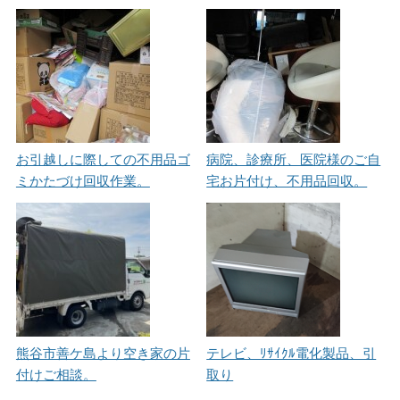
お引越しに際しての不用品ゴ
病院、診療所、医院様のご自
ミかたづけ回収作業。
宅お片付け、不用品回収。
熊谷市善ケ島より空き家の片
テレビ、ﾘｻｲｸﾙ電化製品、引
付けご相談。
取り