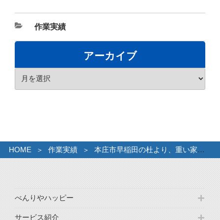
カ
作業実績
テ
ゴ
アーカイブ
リ
ア
ー
ー
カ
イ
ブ
HOME
作業実績
本庄市早稲田の杜より、重い家具などご相談です。
べんりやハッピー
サービス紹介