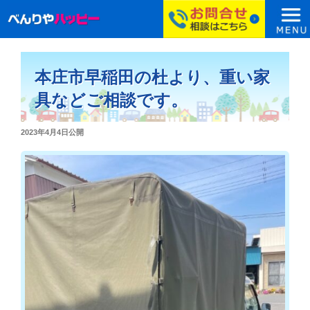
コ
ン
本庄市早稲田の杜より、重い家
テ
ン
具などご相談です。
ツ
へ
投
2023年4月4日
公開
ス
稿
日:
キ
ッ
プ