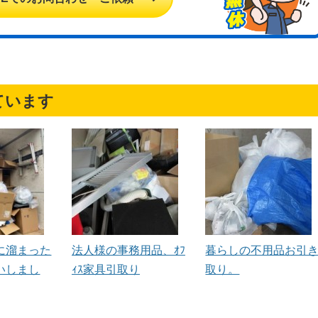
ています
に溜まった
法人様の事務用品、ｵﾌ
暮らしの不用品お引
いしまし
ｨｽ家具引取り
取り。