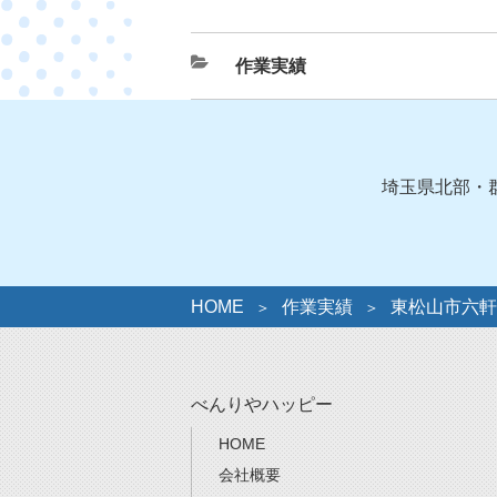
カ
作業実績
テ
ゴ
リ
ー
埼玉県北部・
HOME
作業実績
東松山市六軒
べんりやハッピー
HOME
会社概要