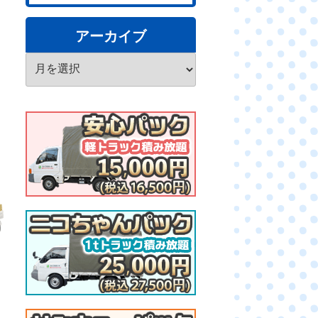
アーカイブ
ア
ー
カ
イ
ブ