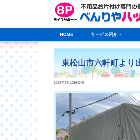
コ
ン
テ
ン
HOME
サービス紹介
ツ
へ
ス
東松山市六軒町より
キ
ッ
プ
投
2023年6月13日
公開
稿
日: