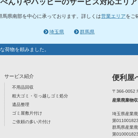
べんりやハッピーのサービス対応エリア
群馬県南部を中心に承っております。詳しくは
営業エリア
をご
埼玉県
群馬県
な荷物を頼みました。
便利屋
サービス紹介
不用品回収
〒366-005
粗大ゴミ・引っ越しゴミ処分
産業廃棄物収
遺品整理
ゴミ屋敷片付け
埼玉県産業廃
第01100182
ご依頼の多い片付け
群馬県産業廃
第01000182