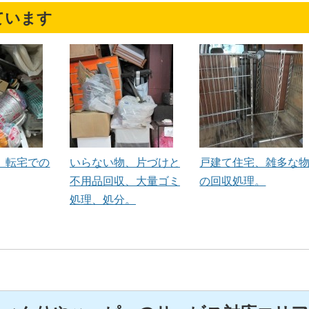
ています
、転宅での
いらない物、片づけと
戸建て住宅、雑多な
不用品回収、大量ゴミ
の回収処理。
処理、処分。