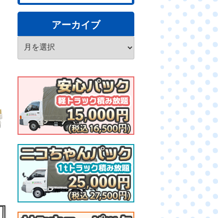
アーカイブ
ア
ー
カ
イ
ブ