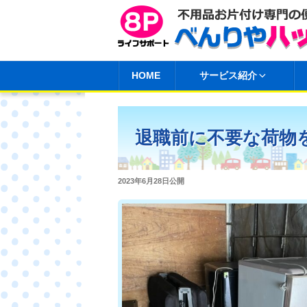
コ
ン
テ
ン
HOME
サービス紹介
ツ
へ
ス
退職前に不要な荷物
キ
ッ
プ
投
2023年6月28日
公開
稿
日: