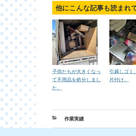
他にこんな記事も読まれ
子供たちが大きくなっ
引越しゴミ
て不用品を処分しまし
片付け。
た。
カ
作業実績
テ
ゴ