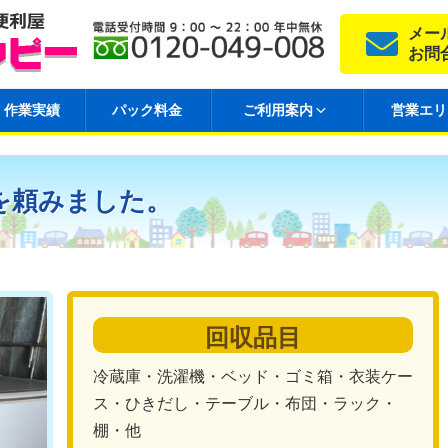
メー
お問
作業実績
パック料金
ご利用案内
営業エリ
を頼みました。
回収品目
冷蔵庫・洗濯機・ベッド・ゴミ箱・衣装ケー
ス・ひきだし・テーブル・布団・ラック・
棚・他