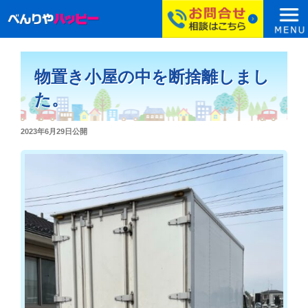
コ
ン
物置き小屋の中を断捨離しまし
テ
ン
た。
ツ
へ
投
2023年6月29日
公開
ス
稿
日:
キ
ッ
プ