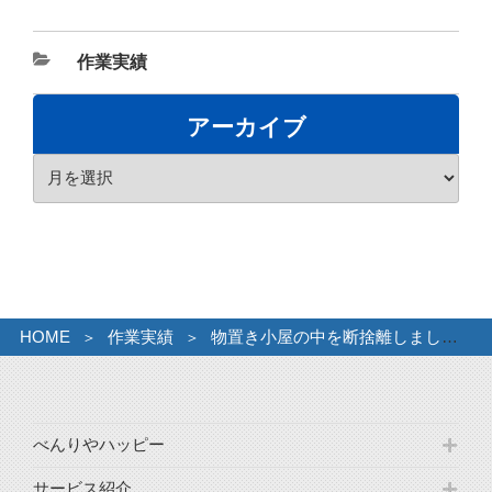
カ
作業実績
テ
ゴ
アーカイブ
リ
ア
ー
ー
カ
イ
ブ
HOME
作業実績
物置き小屋の中を断捨離しました。
べんりやハッピー
サービス紹介