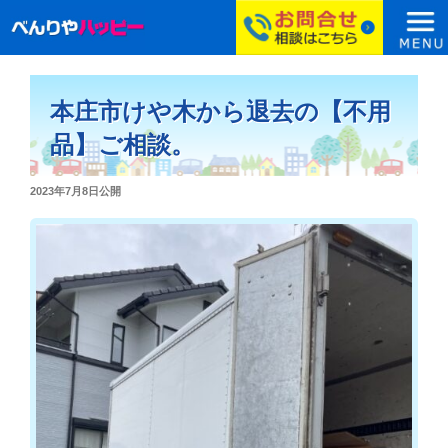
コ
ン
本庄市けや木から退去の【不用
テ
ン
品】ご相談。
ツ
へ
投
2023年7月8日
公開
ス
稿
日:
キ
ッ
プ