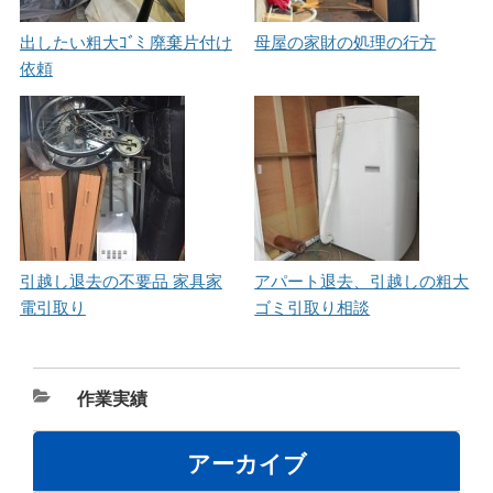
出したい粗大ｺﾞﾐ 廃棄片付け
母屋の家財の処理の行方
依頼
引越し退去の不要品 家具家
アパート退去、引越しの粗大
電引取り
ゴミ引取り相談
カ
作業実績
テ
ゴ
アーカイブ
リ