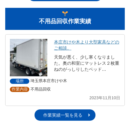
不用品回収作業実績
本庄市けや木より大型家具などの
ご相談。
天気が悪く、少し寒くなりまし
た。奥の和室にマットレス２枚重
ねのがっしりしたベッド…
埼玉県本庄市けや木
場所
不用品回収
作業内容
2023年11月10日
作業実績一覧を見る