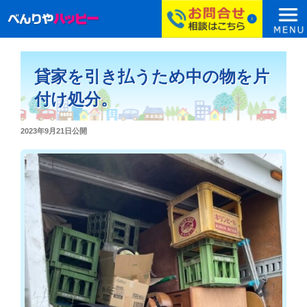
コ
ン
貸家を引き払うため中の物を片
テ
ン
付け処分。
ツ
へ
投
2023年9月21日
公開
ス
稿
日:
キ
ッ
プ