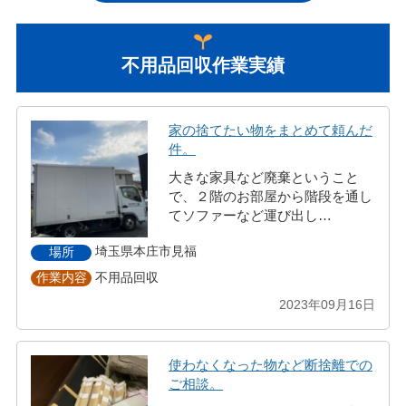
不用品回収作業実績
家の捨てたい物をまとめて頼んだ
件。
大きな家具など廃棄ということ
で、２階のお部屋から階段を通し
てソファーなど運び出し…
埼玉県本庄市見福
場所
不用品回収
作業内容
2023年09月16日
使わなくなった物など断捨離での
ご相談。