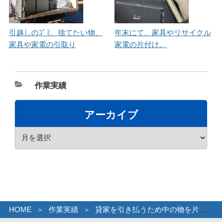
引越しのｺﾞﾐ、捨てたい物、
年末にて、家具やリサイクル
家具や家電の引取り
家電の片付け。
カ
作業実績
テ
ゴ
アーカイブ
リ
ア
ー
ー
カ
イ
ブ
HOME
作業実績
貸家を引き払うため中の物を片付け処分。