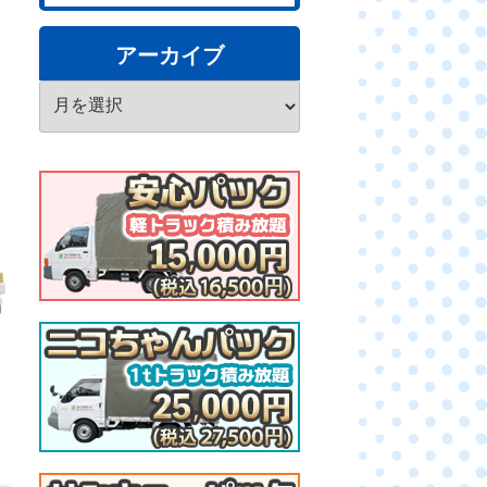
アーカイブ
ア
ー
カ
イ
ブ