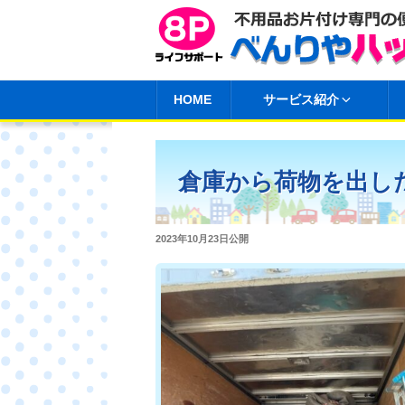
コ
ン
テ
ン
HOME
サービス紹介
ツ
へ
ス
倉庫から荷物を出し
キ
ッ
プ
投
2023年10月23日
公開
稿
日: