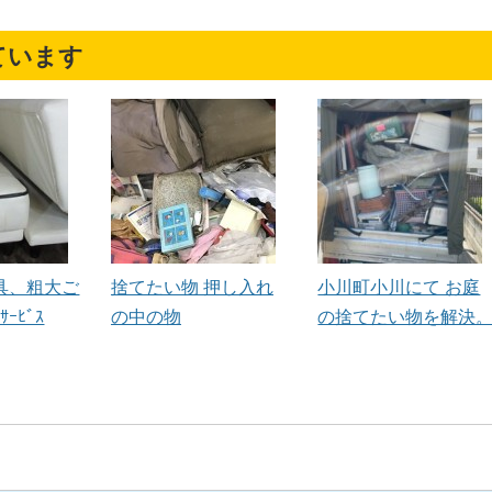
ています
具、粗大ご
捨てたい物 押し入れ
小川町小川にて お庭
ｰﾋﾞｽ
の中の物
の捨てたい物を解決