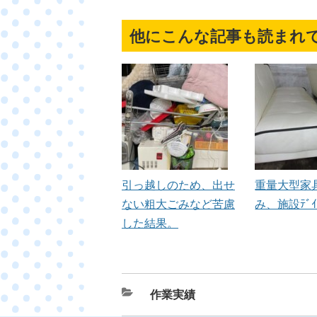
他にこんな記事も読まれ
引っ越しのため、出せ
重量大型家
ない粗大ごみなど苦慮
み、施設ﾃﾞｲｻ
した結果。
カ
作業実績
テ