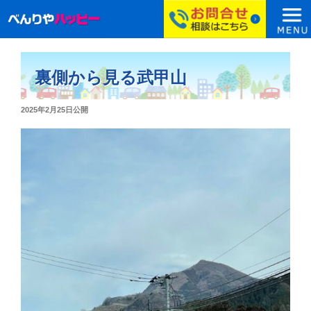
コ
ン
裏側から見る武甲山
テ
ン
投
2025年2月25日
公開
ツ
稿
へ
日:
ス
キ
ッ
プ