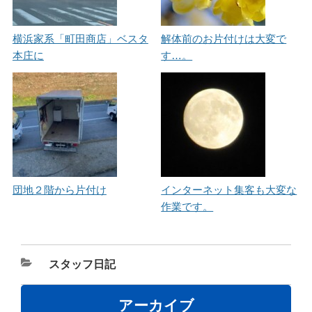
横浜家系「町田商店」ベスタ
解体前のお片付けは大変で
本庄に
す…。
団地２階から片付け
インターネット集客も大変な
作業です。
カ
スタッフ日記
テ
ゴ
アーカイブ