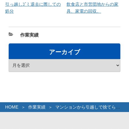
引っ越しｺﾞﾐ 退去に際しての
飲食店と市営団地からの家
処分
具、家電の回収。
カ
作業実績
テ
ゴ
アーカイブ
リ
ア
ー
ー
カ
イ
ブ
HOME
作業実績
マンションから引越しで捨てられない物を…。