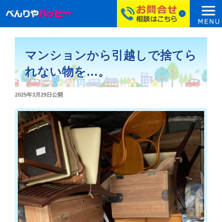
コ
ン
マンションから引越しで捨てら
テ
ン
れない物を…。
ツ
へ
投
2025年3月29日
公開
ス
稿
日:
キ
ッ
プ