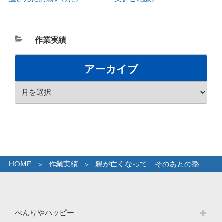
カ
作業実績
テ
ゴ
アーカイブ
リ
ア
ー
ー
カ
イ
ブ
HOME
作業実績
親が亡くなって…そのあとの整理を。
べんりやハッピー