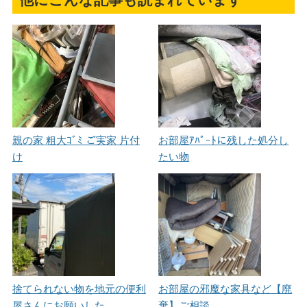
親の家 粗大ｺﾞﾐ ご実家 片付
お部屋ｱﾊﾟｰﾄに残した処分し
け
たい物
捨てられない物を地元の便利
お部屋の邪魔な家具など【廃
屋さんにお願いした。
棄】ご相談。