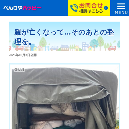
コ
ン
親が亡くなって…そのあとの整
テ
ン
理を。
ツ
へ
投
2025年10月3日
公開
ス
稿
日:
キ
ッ
プ