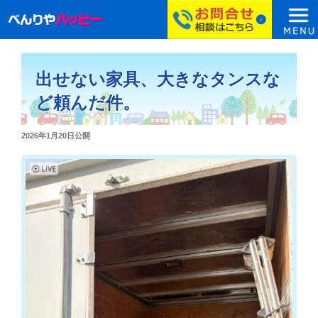
コ
ン
出せない家具、大きなタンスな
テ
ン
ど頼んだ件。
ツ
へ
投
2026年1月20日
公開
ス
稿
日:
キ
ッ
プ