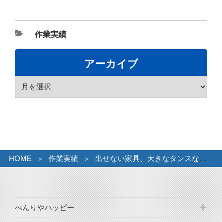
カ
作業実績
テ
ゴ
アーカイブ
リ
ア
ー
ー
カ
イ
ブ
HOME
作業実績
出せない家具、大きなタンスなど頼んだ件。
べんりやハッピー