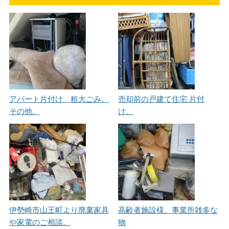
アパート片付け 粗大ごみ、
売却前の戸建て住宅 片付
その他。
け。
伊勢崎市山王町より廃棄家具
高齢者施設様、事業所雑多な
や家電のご相談。
物