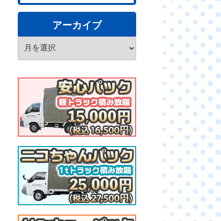
アーカイブ
ア
ー
カ
イ
ブ