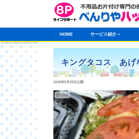
コ
ン
テ
ン
HOME
サービス紹介
ツ
へ
ス
キングタコス あげ
キ
ッ
プ
投
2026年5月25日
公開
稿
日: