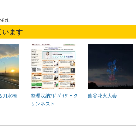
e8zL
ています
る刀水橋
整理収納ｱﾄﾞﾊﾞｲｻﾞｰ ク
熊谷花火大会
リンネスト