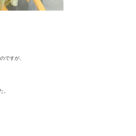
たのですが、
た。
！