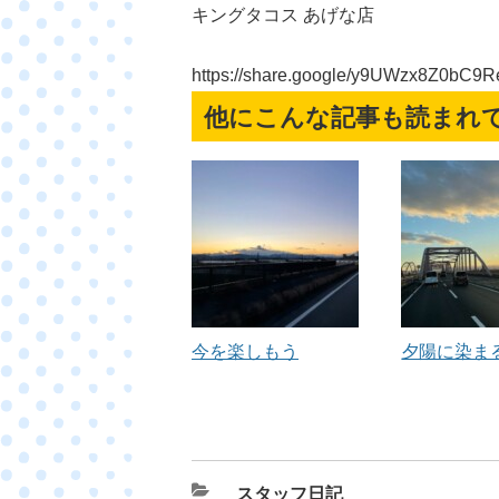
キングタコス あげな店
https://share.google/y9UWzx8Z0bC9R
他にこんな記事も読まれ
今を楽しもう
夕陽に染ま
カ
スタッフ日記