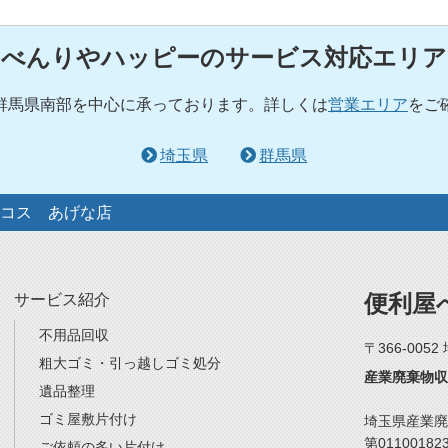
べんりやハッピーのサービス対応エリア
群馬県南部を中心に承っております。詳しくは
営業エリア
をご
埼玉県
群馬県
コス あげな店
便利屋
サービス紹介
不用品回収
〒366-005
粗大ゴミ・引っ越しゴミ処分
産業廃棄物収
遺品整理
ゴミ屋敷片付け
埼玉県産業廃
第01100182
ご依頼の多い片付け