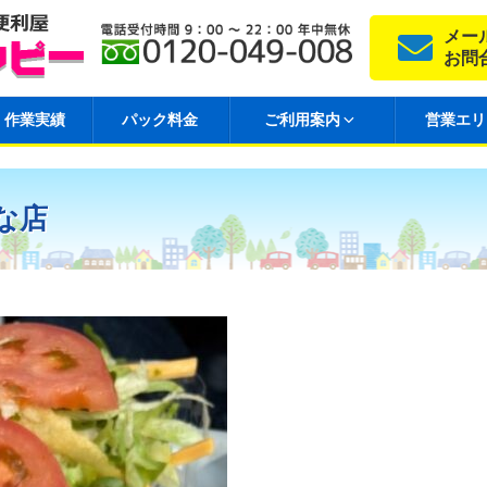
メー
お問
作業実績
パック料金
ご利用案内
営業エリ
な店