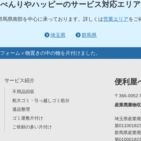
べんりやハッピーのサービス対応エリア
群馬県南部を中心に承っております。詳しくは
営業エリア
をご
埼玉県
群馬県
フォーム＞物置きの中の物を片付けました。
便利屋
サービス紹介
不用品回収
〒366-005
粗大ゴミ・引っ越しゴミ処分
産業廃棄物収
遺品整理
ゴミ屋敷片付け
埼玉県産業廃
第01100182
ご依頼の多い片付け
群馬県産業廃
第01000182