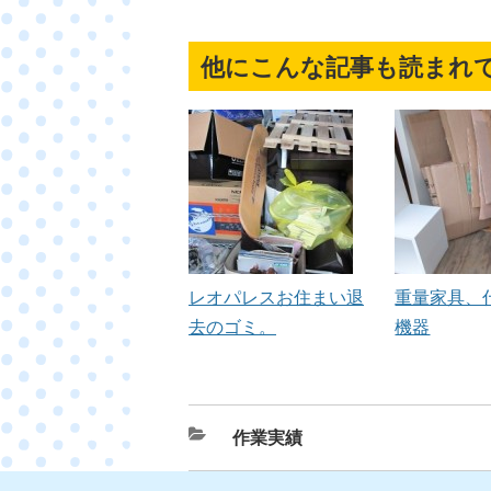
他にこんな記事も読まれ
レオパレスお住まい退
重量家具、
去のゴミ。
機器
カ
作業実績
テ