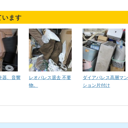
ています
什器、音響
レオパレス退去 不要
ダイアパレス高層マ
物。
ション片付け