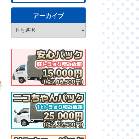
アーカイブ
ア
ー
カ
イ
ブ