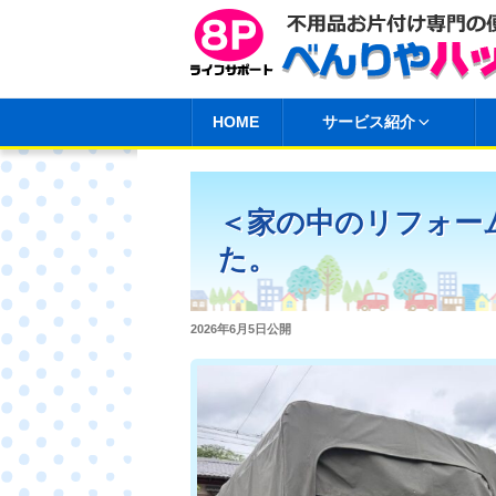
コ
ン
テ
ン
HOME
サービス紹介
ツ
へ
ス
＜家の中のリフォー
キ
た。
ッ
プ
投
2026年6月5日
公開
稿
日: