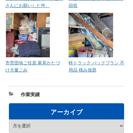
さんにお願いした件。
回収
市営団地ご住居 家具かたづ
軽トラック パックプラン 不
け大量ごみ
用品 積み放題
カ
作業実績
テ
ゴ
アーカイブ
リ
ア
ー
ー