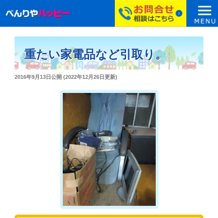
コ
ン
重たい家電品など引取り。
テ
ン
投
2016年9月13日
公開 (
2022年12月26日
更新)
ツ
稿
へ
日:
ス
キ
ッ
プ