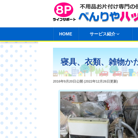
コ
ン
テ
ン
HOME
サービス紹介
ツ
へ
ス
寝具、衣類、雑物か
キ
ッ
プ
投
2016年9月20日
公開 (
2022年12月26日
更新)
稿
日: