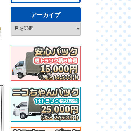
アーカイブ
ア
ー
カ
イ
ブ