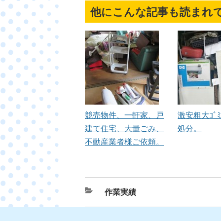
他にこんな記事も読まれ
競売物件、一軒家、戸
激安粗大ｺﾞ
建て住宅、大量ごみ、
処分。
不動産業者様ご依頼。
カ
作業実績
テ
ゴ