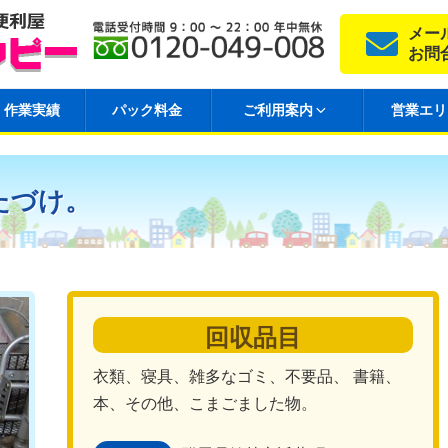
メー
お問
作業実績
パック料金
ご利用案内
営業エリ
たづけ。
回収品目
衣類、寝具、雑多なゴミ、不要品、 書籍、
本、その他、こまごました物。