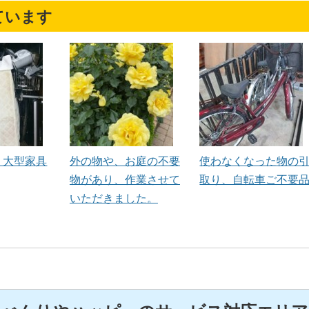
ています
ﾐ 大型家具
外の物や、お庭の不要
使わなくなった物の
物があり、作業させて
取り、自転車ご不要
いただきました。