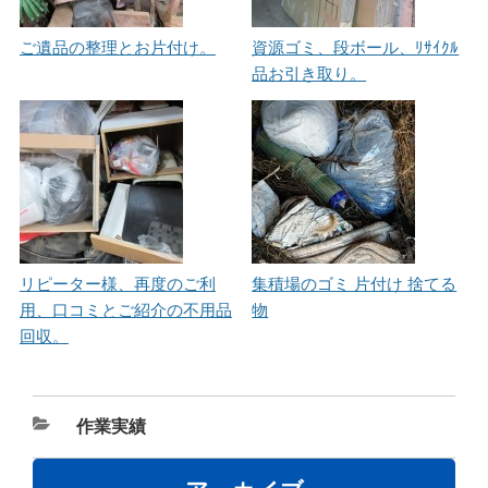
ご遺品の整理とお片付け。
資源ゴミ、段ボール、ﾘｻｲｸﾙ
品お引き取り。
リピーター様、再度のご利
集積場のゴミ 片付け 捨てる
用、口コミとご紹介の不用品
物
回収。
カ
作業実績
テ
ゴ