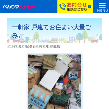
コ
ン
一軒家 戸建てお住まい大量ご
テ
ン
み。
ツ
へ
投
2016年11月20日
公開 (
2022年12月26日
更新)
ス
稿
日:
キ
ッ
プ