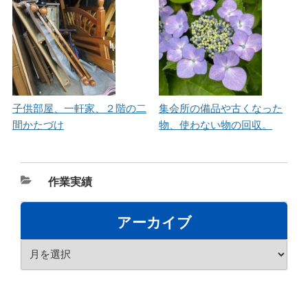
子供部屋、一軒家、２階の二
集会所の備品や古くなった
間かたづけ
物、使わない物の回収。
カ
作業実績
テ
ゴ
アーカイブ
リ
ア
ー
ー
カ
イ