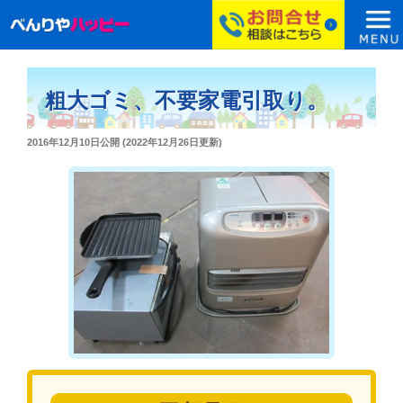
コ
ン
粗大ゴミ、不要家電引取り。
テ
ン
投
2016年12月10日
公開 (
2022年12月26日
更新)
ツ
稿
へ
日:
ス
キ
ッ
プ