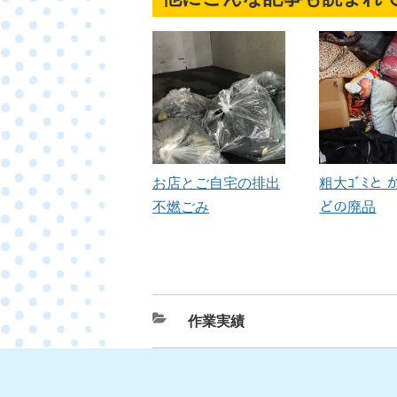
お店とご自宅の排出
粗大ｺﾞﾐと
不燃ごみ
どの廃品
カ
作業実績
テ
ゴ
リ