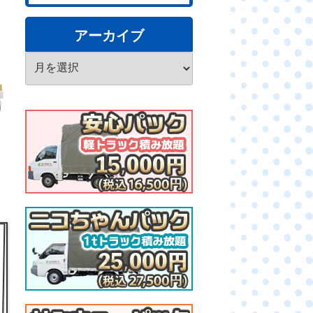
アーカイブ
ア
ー
カ
イ
ブ