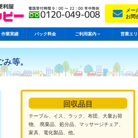
メー
お問
作業実績
パック料金
ご利用案内
営業エリ
ごみ等。
回収品目
テーブル、イス、ラック、布団、大量お荷
物、 廃棄品、処分品、マッサージチェア、
家具、電化製品、他。