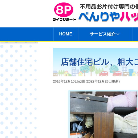
コ
ン
テ
ン
HOME
サービス紹介
ツ
へ
ス
店舗住宅ビル、粗大
キ
ッ
プ
投
2016年12月10日
公開 (
2022年12月26日
更新)
稿
日: