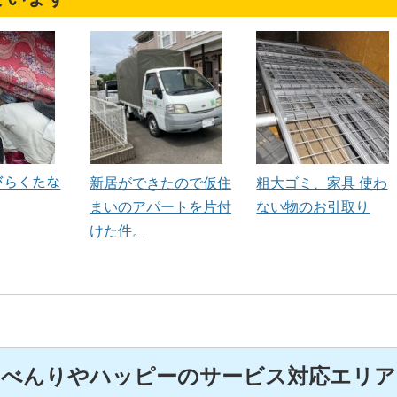
 がらくたな
新居ができたので仮住
粗大ゴミ、家具 使わ
まいのアパートを片付
ない物のお引取り
けた件。
べんりやハッピーのサービス対応エリア