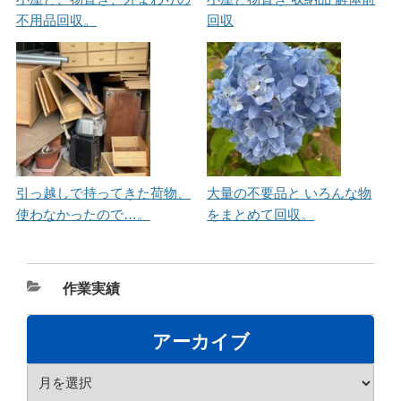
不用品回収。
回収
引っ越しで持ってきた荷物、
大量の不要品と いろんな物
使わなかったので…。
をまとめて回収。
カ
作業実績
テ
ゴ
アーカイブ
リ
ア
ー
ー