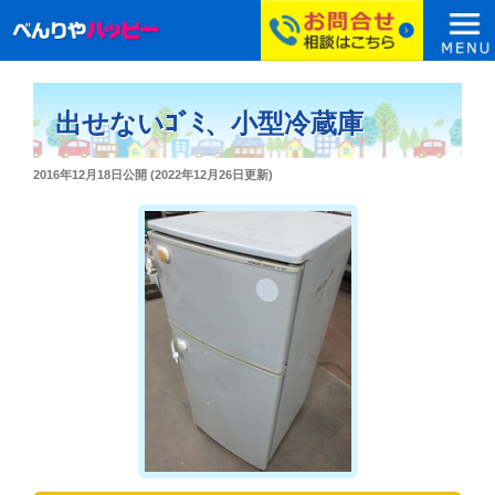
コ
ン
出せないｺﾞﾐ、小型冷蔵庫
テ
ン
投
2016年12月18日
公開 (
2022年12月26日
更新)
ツ
稿
へ
日:
ス
キ
ッ
プ