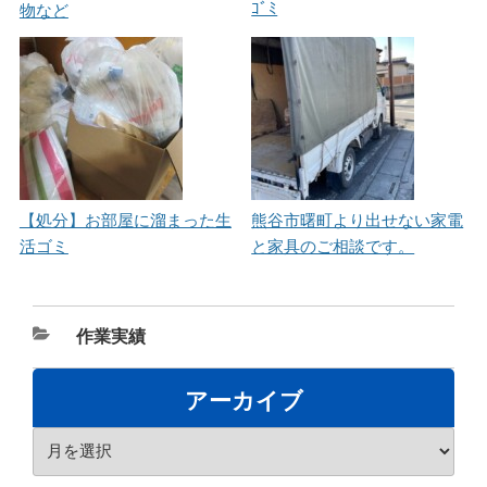
ｺﾞﾐ
物など
【処分】お部屋に溜まった生
熊谷市曙町より出せない家電
活ゴミ
と家具のご相談です。
カ
作業実績
テ
ゴ
アーカイブ
リ
ア
ー
ー