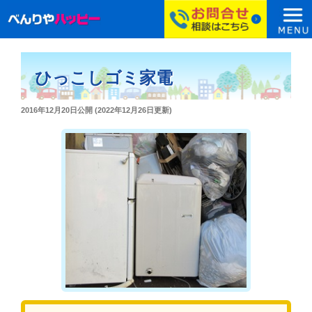
コ
ン
ひっこしゴミ家電
テ
ン
投
2016年12月20日
公開 (
2022年12月26日
更新)
ツ
稿
へ
日:
ス
キ
ッ
プ