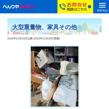
コ
ン
大型重量物、家具その他
テ
ン
投
2016年12月23日
公開 (
2022年12月26日
更新)
ツ
稿
へ
日:
ス
キ
ッ
プ