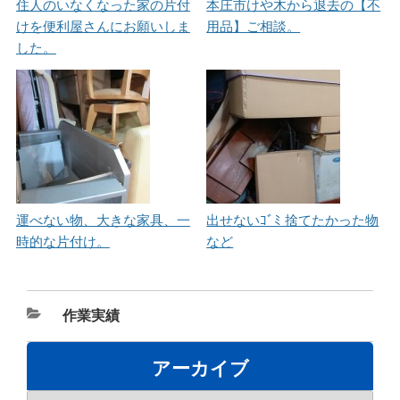
住人のいなくなった家の片付
本庄市けや木から退去の【不
けを便利屋さんにお願いしま
用品】ご相談。
した。
運べない物、大きな家具、一
出せないｺﾞﾐ 捨てたかった物
時的な片付け。
など
カ
作業実績
テ
ゴ
アーカイブ
リ