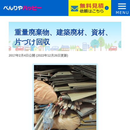
コ
ン
重量廃棄物、建築廃材、資材、
テ
ン
片づけ回収
ツ
へ
投
2017年2月4日
公開 (
2022年12月26日
更新)
ス
稿
日:
キ
ッ
プ