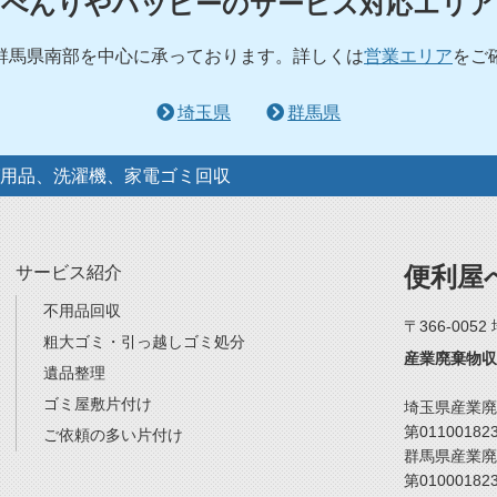
べんりやハッピーのサービス対応エリア
群馬県南部を中心に承っております。詳しくは
営業エリア
をご
埼玉県
群馬県
用品、洗濯機、家電ゴミ回収
便利屋
サービス紹介
不用品回収
〒366-005
粗大ゴミ・引っ越しゴミ処分
産業廃棄物収
遺品整理
ゴミ屋敷片付け
埼玉県産業廃
第01100182
ご依頼の多い片付け
群馬県産業廃
第01000182