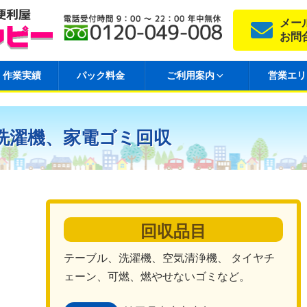
メー
お問
作業実績
パック料金
ご利用案内
営業エリ
洗濯機、家電ゴミ回収
回収品目
テーブル、洗濯機、空気清浄機、 タイヤチ
ェーン、可燃、燃やせないゴミなど。