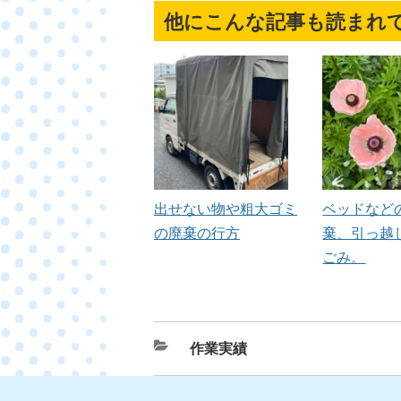
他にこんな記事も読まれ
出せない物や粗大ゴミ
ベッドなど
の廃棄の行方
棄、引っ越
ごみ。
カ
作業実績
テ
ゴ