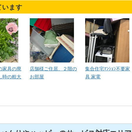
ています
の家具の廃
店舗様ご住居、２階の
集合住宅ﾏﾝｼｮﾝ不要家
し時の粗大
お部屋
具 家電