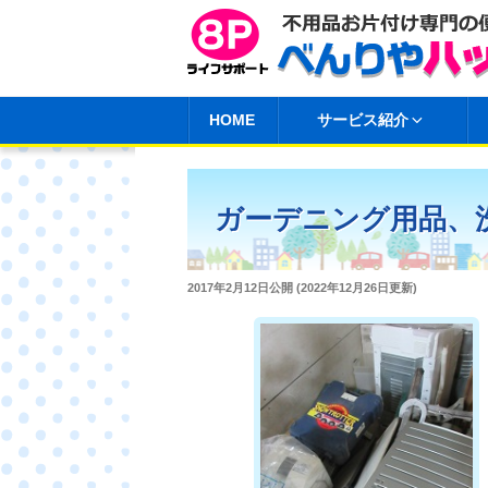
コ
ン
テ
ン
HOME
サービス紹介
ツ
へ
ス
ガーデニング用品、
キ
ッ
プ
投
2017年2月12日
公開 (
2022年12月26日
更新)
稿
日: