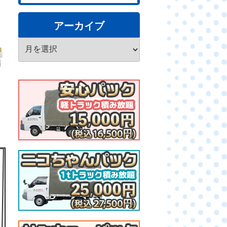
アーカイブ
ア
ー
カ
イ
ブ