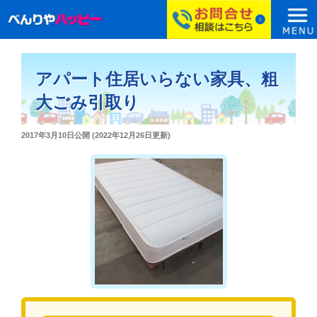
コ
ン
アパート住居いらない家具、粗
テ
ン
大ごみ引取り
ツ
へ
投
2017年3月10日
公開 (
2022年12月26日
更新)
ス
稿
日:
キ
ッ
プ