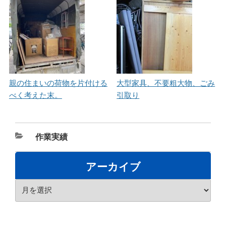
親の住まいの荷物を片付ける
大型家具、不要粗大物、ごみ
べく考えた末。
引取り
カ
作業実績
テ
ゴ
アーカイブ
リ
ア
ー
ー
カ
イ