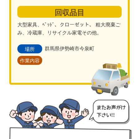
回収品目
大型家具、ﾍﾞｯﾄﾞ、クローゼット、 粗大廃棄ご
み、冷蔵庫、リサイクル家電その他。
群馬県伊勢崎市今泉町
場所
作業内容