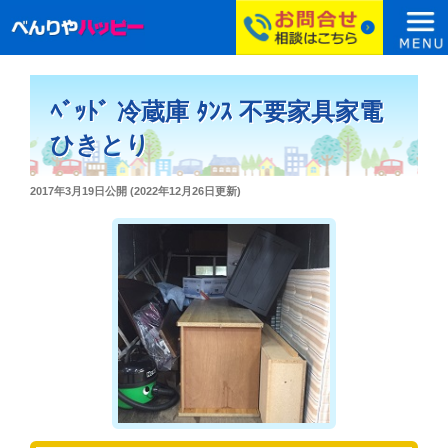
コ
ン
ﾍﾞｯﾄﾞ 冷蔵庫 ﾀﾝｽ 不要家具家電
テ
ン
ひきとり
ツ
へ
投
2017年3月19日
公開 (
2022年12月26日
更新)
ス
稿
日:
キ
ッ
プ