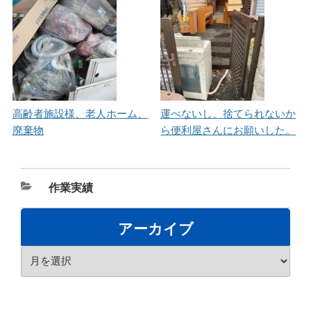
高齢者施設様、老人ホーム、
運べないし、捨てられないか
廃棄物
ら便利屋さんにお願いした。
カ
作業実績
テ
ゴ
アーカイブ
リ
ア
ー
ー
カ
イ