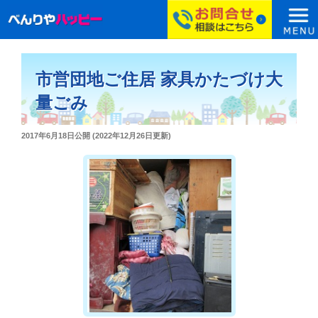
コ
ン
市営団地ご住居 家具かたづけ大
テ
ン
量ごみ
ツ
へ
投
2017年6月18日
公開 (
2022年12月26日
更新)
ス
稿
日:
キ
ッ
プ