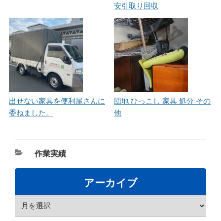
安引取り回収
出せない家具を便利屋さんに
団地 ひっこし 家具 処分 その
委ねました。
他
カ
作業実績
テ
ゴ
アーカイブ
リ
ア
ー
ー