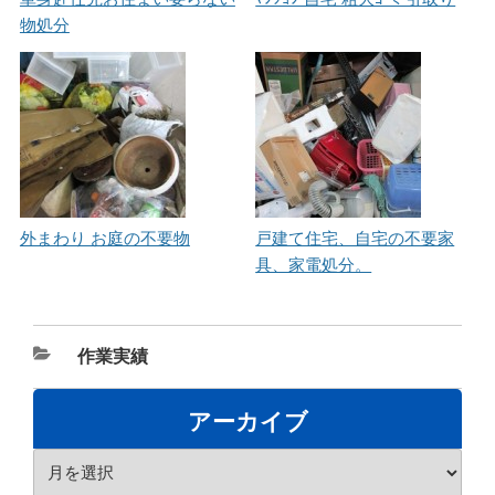
物処分
外まわり お庭の不要物
戸建て住宅、自宅の不要家
具、家電処分。
カ
作業実績
テ
ゴ
アーカイブ
リ
ア
ー
ー