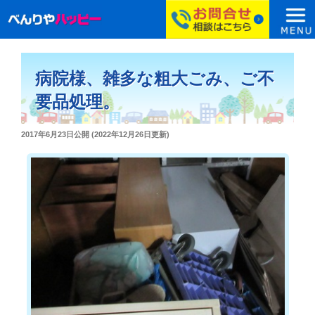
コ
ン
病院様、雑多な粗大ごみ、ご不
テ
ン
要品処理。
ツ
へ
投
2017年6月23日
公開 (
2022年12月26日
更新)
ス
稿
日:
キ
ッ
プ