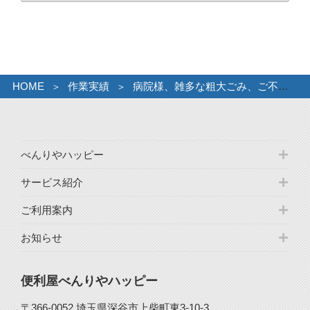
カ
イ
ブ
HOME
作業実績
病院様、雑多な粗大ごみ、ご不要品処理。
べんりやハッピー
サービス紹介
ご利用案内
お知らせ
便利屋べんりやハッピー
〒366-0052 埼玉県深谷市上柴町東3-10-3