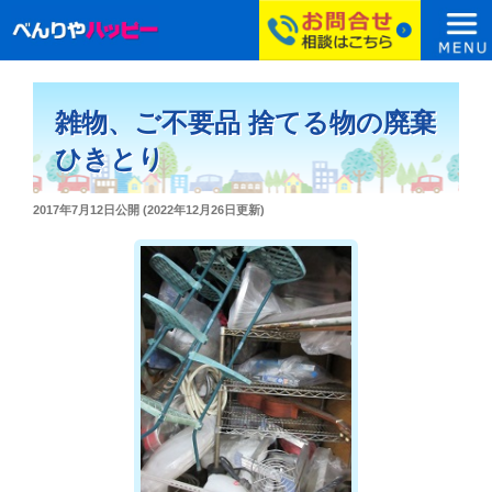
コ
ン
雑物、ご不要品 捨てる物の廃棄
テ
ン
ひきとり
ツ
へ
投
2017年7月12日
公開 (
2022年12月26日
更新)
ス
稿
日:
キ
ッ
プ