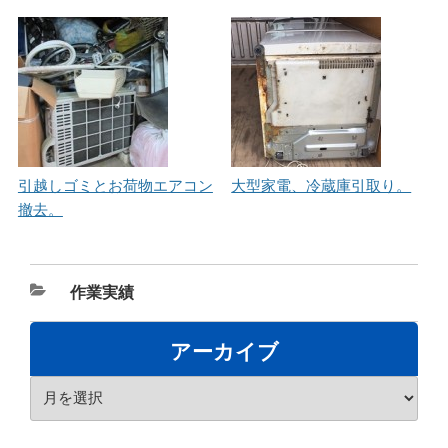
引越しゴミとお荷物エアコン
大型家電、冷蔵庫引取り。
撤去。
カ
作業実績
テ
ゴ
アーカイブ
リ
ア
ー
ー
カ