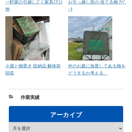
一軒家の引越しｺﾞﾐ 家具ｴｱｺﾝ
お引っ越し前の 捨てる物 ｱﾊﾟ
他
ｰﾄ
小屋と物置き 収納品 解体前
外のお庭に放置してある物を
回収
どうするか考える。
カ
作業実績
テ
ゴ
アーカイブ
リ
ア
ー