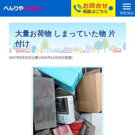
コ
ン
大量お荷物 しまっていた物 片
テ
ン
付け
ツ
へ
投
2017年8月22日
公開 (
2022年12月26日
更新)
ス
稿
日:
キ
ッ
プ