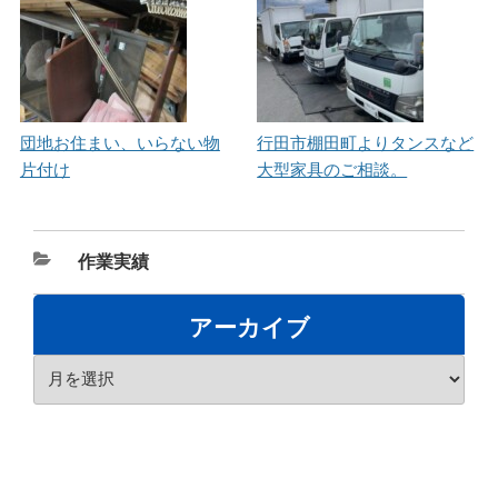
団地お住まい、いらない物
行田市棚田町よりタンスなど
片付け
大型家具のご相談。
カ
作業実績
テ
ゴ
アーカイブ
リ
ア
ー
ー
カ
イ
ブ