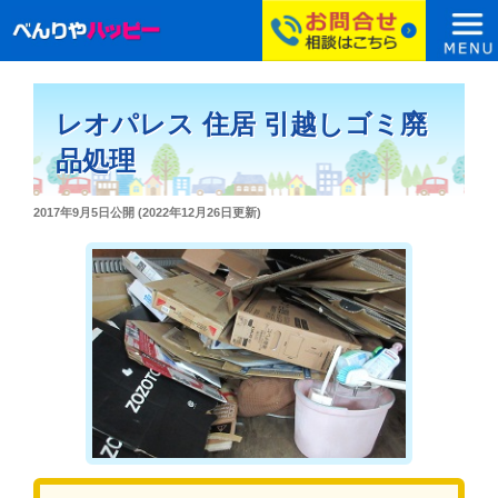
コ
ン
レオパレス 住居 引越しゴミ廃
テ
ン
品処理
ツ
へ
投
2017年9月5日
公開 (
2022年12月26日
更新)
ス
稿
日:
キ
ッ
プ