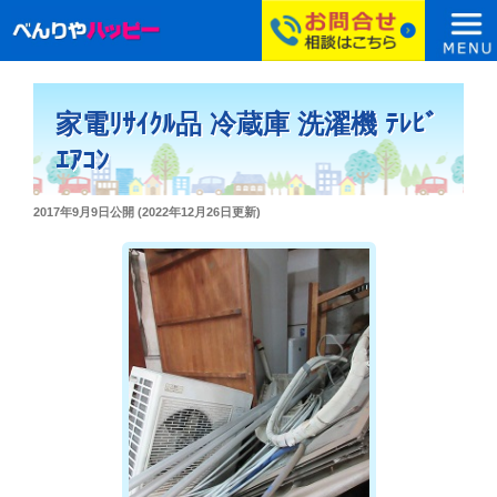
コ
ン
家電ﾘｻｲｸﾙ品 冷蔵庫 洗濯機 ﾃﾚﾋﾞ
テ
ン
ｴｱｺﾝ
ツ
へ
投
2017年9月9日
公開 (
2022年12月26日
更新)
ス
稿
日:
キ
ッ
プ